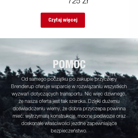
725 Zł
Czytaj więcej
POMOC
Od samego początku po zakupie przyczepy
Brenderup oferuje wsparcie w rozwiązaniu wszystkich
wyzwań dotyczących transportu. Nic więc dziwnego,
że nasza oferta jest tak szeroka. Dzięki dużemu
doświadczeniu wiemy, że dobra przyczepa powinna
mieć: wytrzymałą konstrukcję, mocne podwozie oraz
doskonałe właściwości jezdne zapewniające
bezpieczeństwo.