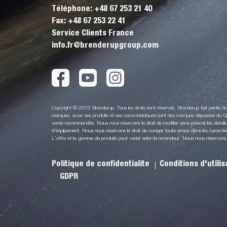
Téléphone: +48 67 253 21 40
Fax: +48 67 253 22 41
Service Clients France
info.fr@brenderupgroup.com
Copyright © 2025 Brenderup. Tous les droits sont réservés. Brenderup fait partie 
marques, avec ses produits et ses caractéristiques sont des marques déposées du Gr
vente recommandés. Nous nous réservons le droit de modifier sans préavis les détails 
d'équipement. Nous nous réservons le droit de corriger toute erreur dans les caractéri
L’offre et la gamme de produits peut varier selon le revendeur. Nous nous réservons le 
Politique de confidentialite
Conditions d'utili
GDPR