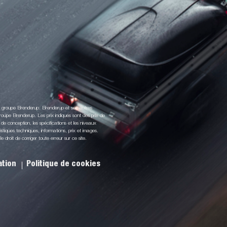
du groupe Brenderup. Brenderup et ses autres
oupe Brenderup. Les prix indiqués sont des prix de
de conception, les spécifications et les niveaux
stiques techniques, informations, prix et images.
droit de corriger toute erreur sur ce site.
sation
Politique de cookies