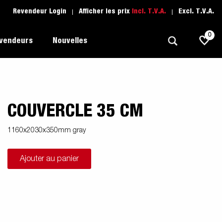
Revendeur Login
Afficher les prix
Incl. T.V.A.
Excl. T.V.A.
0
evendeurs
Nouvelles
COUVERCLE 35 CM
Polyvalent
L'école de conduite
1205 Limited Edition
rque
Bateau
Pièces de rechange
1160x2030x350mm gray
Transport de véhicule
Ajouter au panier
pots
Remorques Pour Professionnels
Sports Nautiques
Remorques Pour Entrepreuneur