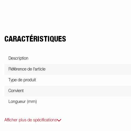
Voitures électriques
Benne et tri
Ac
Électricité / Feux
Fourgons
Kits d'extension
Roue
benne
na
CARACTÉRISTIQUES
Plancher
Kit accessoire
B
Description
Référence de l'article
Type de produit
Convient
Longueur (mm)
Afficher plus de spécifications