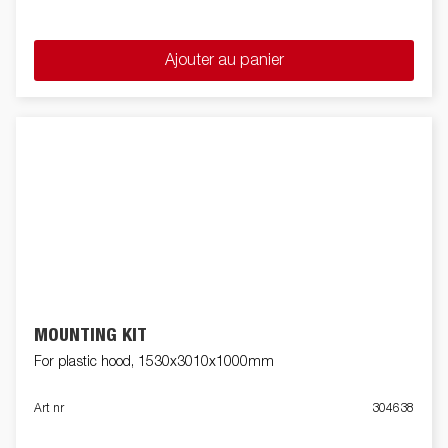
Ajouter au panier
MOUNTING KIT
For plastic hood, 1530x3010x1000mm
Art nr
304638