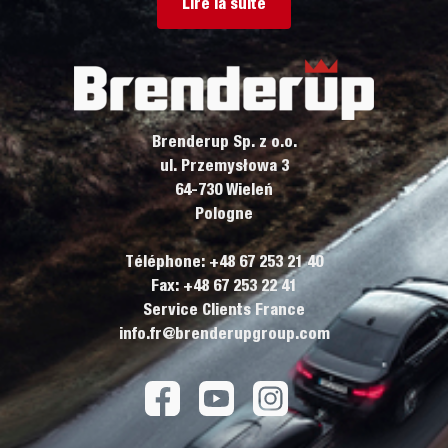
Lire la suite
Brenderup Sp. z o.o.
ul. Przemysłowa 3
64-730 Wieleń
Pologne
Téléphone: +48 67 253 21 40
Fax: +48 67 253 22 41
Service Clients France
info.fr@brenderupgroup.com