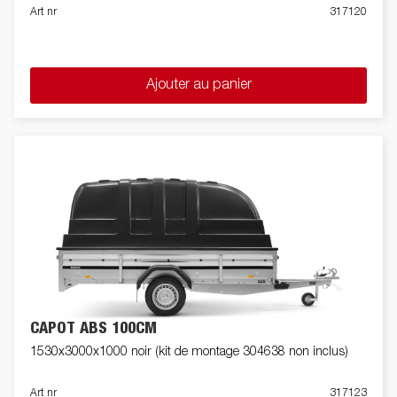
Art nr
317120
Ajouter au panier
CAPOT ABS 100CM
1530x3000x1000 noir (kit de montage 304638 non inclus)
Art nr
317123