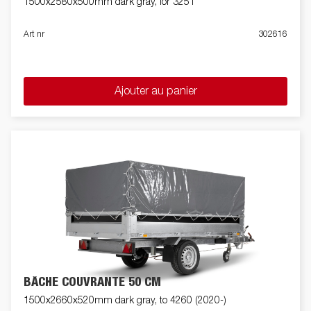
1500x2580x500mm dark gray, for 3251
Art nr
302616
Ajouter au panier
BÂCHE COUVRANTE 50 CM
1500x2660x520mm dark gray, to 4260 (2020-)