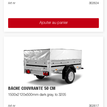
Art nr
302624
Ajouter au panier
BÂCHE COUVRANTE 50 CM
1500x2120x500mm dark gray, to 3205
Art nr
302617