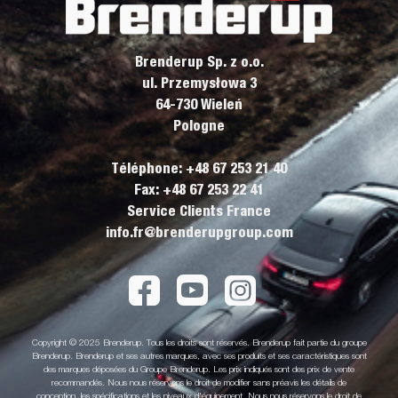
Brenderup Sp. z o.o.
ul. Przemysłowa 3
64-730 Wieleń
Pologne
Téléphone: +48 67 253 21 40
Fax: +48 67 253 22 41
Service Clients France
info.fr@brenderupgroup.com
Copyright © 2025 Brenderup. Tous les droits sont réservés. Brenderup fait partie du groupe
Brenderup. Brenderup et ses autres marques, avec ses produits et ses caractéristiques sont
des marques déposées du Groupe Brenderup. Les prix indiqués sont des prix de vente
recommandés. Nous nous réservons le droit de modifier sans préavis les détails de
conception, les spécifications et les niveaux d'équipement. Nous nous réservons le droit de