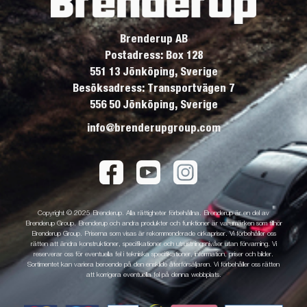
Brenderup AB
Postadress: Box 128
551 13 Jönköping, Sverige
Besöksadress: Transportvägen 7
556 50 Jönköping, Sverige
info@brenderupgroup.com
Copyright © 2025 Brenderup. Alla rättigheter förbehållna. Brenderup är en del av
Brenderup Group. Brenderup och andra produkter och funktioner är varumärken som tillhör
Brenderup Group. Priserna som visas är rekommenderade cirkapriser. Vi förbehåller oss
rätten att ändra konstruktioner, specifikationer och utrustningsnivåer utan förvarning. Vi
reserverar oss för eventuella fel i tekniska specifikationer, information, priser och bilder.
Sortimentet kan variera beroende på den enskilde återförsäljaren. Vi förbehåller oss rätten
att korrigera eventuella fel på denna webbplats.