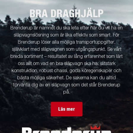
BRA DRAGHJÄLP
Brenderup är namnet du ska leta efter när du vill ha en
släpvagnslösning som är lika effektiv som smart. För
Brenderup löser alla möjliga transportuppgifter,
självklart med släpvagnen som utgångspunkt. Se vårt
breda sortiment – resultatet av lång erfarenhet som lärt
oss allt om vad en bra släpvagn ska ha: slitstark
konstruktion, robust chassi, goda köregenskaper och
bästa möjliga säkerhet. De sakerna kan du alltid
förvänta dig av en släpvagn som det står Brenderup
på.
Läs mer