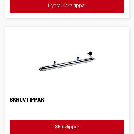
Hydrauliska tippar
SKRUVTIPPAR
Skruvtippar