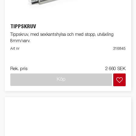
TIPPSKRUV
Tippskruv, med sexkantshylsa och med stopp, utväxling
8mm/varv.
Art nr
316845
Rek. pris
2 660 SEK
Köp