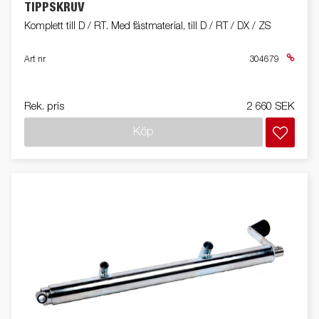
TIPPSKRUV
Komplett till D / RT. Med fästmaterial, till D / RT / DX / ZS
Art nr
304679
Rek. pris
2 660 SEK
Köp