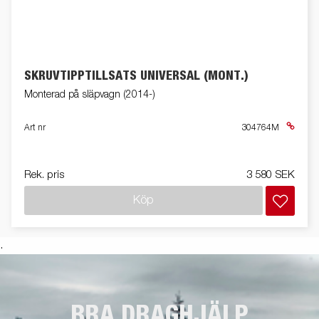
SKRUVTIPPTILLSATS UNIVERSAL (MONT.)
Monterad på släpvagn (2014-)
Art nr
304764M
Rek. pris
3 580 SEK
Köp
.
BRA DRAGHJÄLP