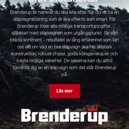
Brenderup är namnet du ska leta efter när du vill ha en
släpvagnslösning som är lika effektiv som smart. För
Brenderup löser alla möjliga transportuppgifter,
självklart med släpvagnen som utgångspunkt. Se vårt
breda sortiment – resultatet av lång erfarenhet som lärt
oss allt om vad en bra släpvagn ska ha: slitstark
konstruktion, robust chassi, goda köregenskaper och
bästa möjliga säkerhet. De sakerna kan du alltid
förvänta dig av en släpvagn som det står Brenderup
på.
Läs mer