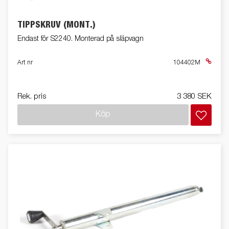
TIPPSKRUV (MONT.)
Endast för S2240. Monterad på släpvagn
Art nr
104402M
Rek. pris
3 380 SEK
Köp