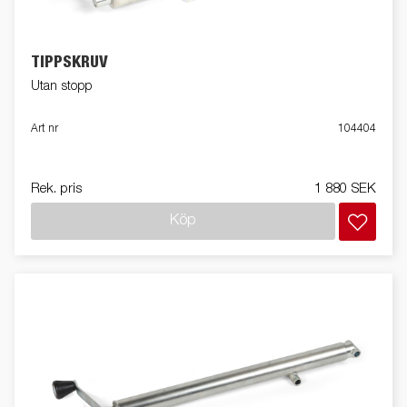
TIPPSKRUV
Utan stopp
Art nr
104404
Rek. pris
1 880 SEK
Köp