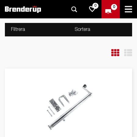
0
0
Filtrera
Sortera