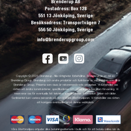
Brenderup AB
Postadress: Box 128
551 13 Jönköping, Sverige
Besöksadress: Transportvägen 7
556 50 Jönköping, Sverige
info@brenderupgroup.com
Copyright © 2025 Brenderup. Alla rättigheter förbehållna. Brenderup är en del av
Brenderup Group. Brenderup och andra produkter och funktioner är varumärken som tillhör
Brenderup Group. Priserna som visas är rekommenderade cirkapriser. Vi förbehåller oss
rätten att ändra konstruktioner, specifikationer och utrustningsnivåer utan förvarning. Vi
reserverar oss för eventuella fel i tekniska specifikationer, information, priser och bilder.
Sortimentet kan variera beroende på den enskilde återförsäljaren. Vi förbehåller oss rätten
att korrigera eventuella fel på denna webbplats.
Våra återförsäljare erbjuder olika betalningsalternativ i butik och för att betala online när du