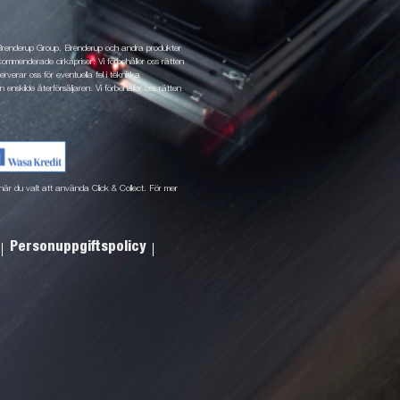
 Brenderup Group. Brenderup och andra produkter
ommenderade cirkapriser. Vi förbehåller oss rätten
rverar oss för eventuella fel i tekniska
 enskilde återförsäljaren. Vi förbehåller oss rätten
ne när du valt att använda Click & Collect. För mer
Personuppgiftspolicy