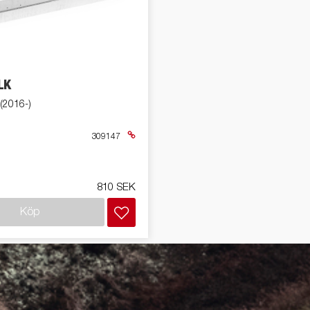
LK
 (2016-)
309147
810 SEK
Köp