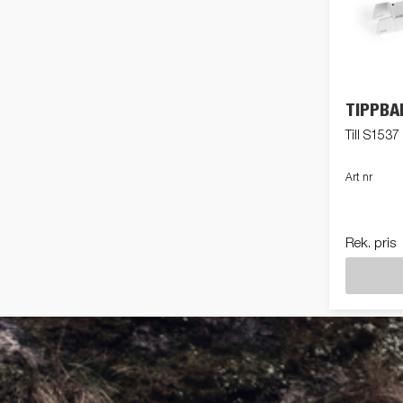
TIPPBA
Till S1537
Art nr
Rek. pris