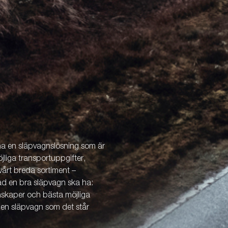
 ha en släpvagnslösning som är
öjliga transportuppgifter,
årt breda sortiment –
vad en bra släpvagn ska ha:
enskaper och bästa möjliga
v en släpvagn som det står