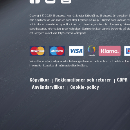
Copyright © 2025 Brenderup. Alla rättigheter förbehållna. Brenderup är en del av
och funktioner är varumärken som tillhör Brenderup Group. Priserna som visas är rek
att ändra konstruktioner, specifikationer och utrustningsnivåer utan förvarning. Vi rese
specifikationer, information, priser och bilder. Sortimentet kan variera beroende på den
att korrigera eventuella fel på denna webbplats.
Våra återförsäljare erbjuder olika betalningsalternativ i butik och för att betala onli
information kontakta din närmaste återförsäljare.
Köpvilkor
Reklamationer och returer
GDPR
Användarvillkor
Cookie-policy