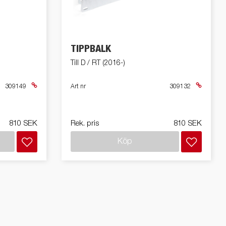
Produktguide Elbil
ill
ning
Premium och X-Line båttrailers
ig,
Reservdelar
TIPPBALK
bil
Till D / RT (2016-)
Trafikskolan
kit
med
309149
Art nr
309132
med
810 SEK
Rek. pris
810 SEK
ll
Köp
ar /
r
ghet