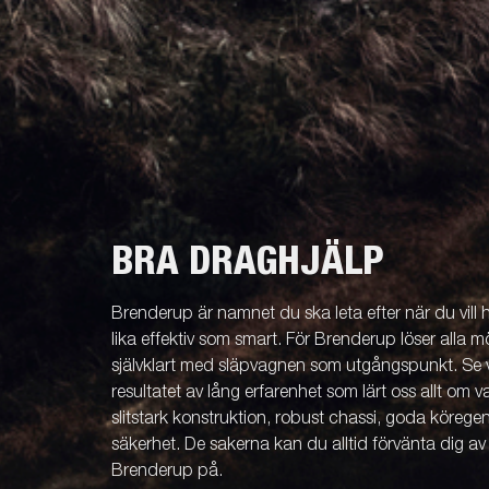
BRA DRAGHJÄLP
Brenderup är namnet du ska leta efter när du vill
lika effektiv som smart. För Brenderup löser alla m
självklart med släpvagnen som utgångspunkt. Se v
resultatet av lång erfarenhet som lärt oss allt om 
slitstark konstruktion, robust chassi, goda köreg
säkerhet. De sakerna kan du alltid förvänta dig a
Brenderup på.