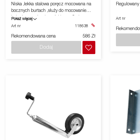
Niska ,lekka stalowa poręcz mocowana na
Regulowan
bocznych burtach ,służy do mocowanie
ładunku na górnej części burty ,Seria
Art nr
Pokaż więcej
2000(model 2260)
Art nr
118638
Rekomendo
Rekomendowana cena
586 Zł
Dodaj