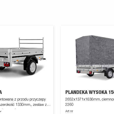
A
PLANDEKA WYSOKA 15
ntowana z przodu przyczepy
2652x1371x1636mm, ciemnos
 szerokość 1330mm,, zestaw z
2260
złącznymi
Art nr