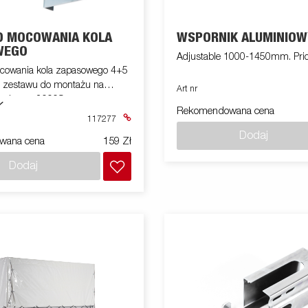
O MOCOWANIA KOLA
WSPORNIK ALUMINIOW
WEGO
Adjustable 1000-1450mm. Price
cowania kola zapasowego 4+5
 zestawu do montażu na
Art nr
eria np.. 2000S
Rekomendowana cena
117277
Dodaj
wana cena
159 Zł
Dodaj