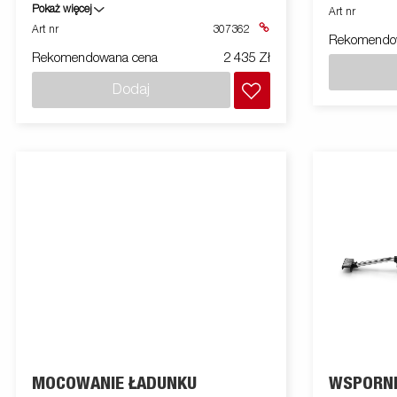
Seria 2000 (model 2260 o szerokości
Pokaż więcej
Art nr
1280mm)
Art nr
307362
Rekomendo
Rekomendowana cena
2 435 Zł
Dodaj
MOCOWANIE ŁADUNKU
WSPORNI