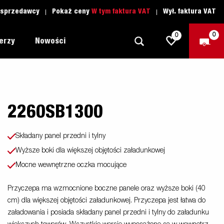
 sprzedawcy
Pokaż ceny
W tym faktura VAT
Wył. faktura VAT
0
0
lerzy
Nowości
2260SB1300
Dookoła
Szkoła jazdy
owa
1205 Limited Edition
Łódź
Czesci zamienne
Składany panel przedni i tylny
Lawety
Wyższe boki dla większej objętości załadunkowej
nie
 MC
y
Mocne wewnętrzne oczka mocujące
Przyczepy Dla Profesjonalistów
Sporty Wodne
Przyczepa ma wzmocnione boczne panele oraz wyższe boki (40
cm) dla większej objętości załadunkowej. Przyczepa jest łatwa do
Przyczepy Dla Przedsiębiorców
załadowania i posiada składany panel przedni i tylny do załadunku
as