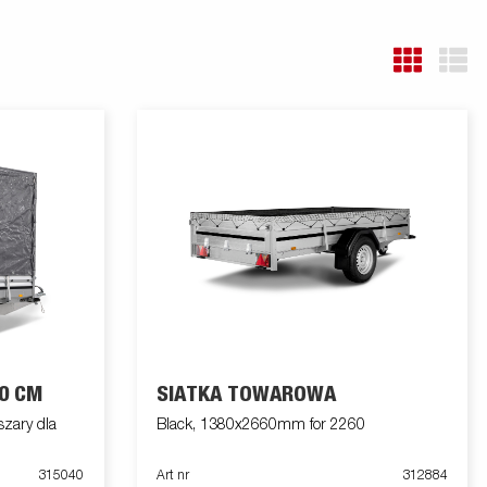
0 CM
SIATKA TOWAROWA
zary dla
Black, 1380x2660mm for 2260
315040
Art nr
312884