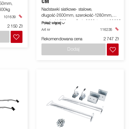
CM
2050mm,
Nadstawki siatkowe- stalowe,
 600kg
długość-2600mm, szerokość-1280mm,
101639
wysokość-500mm, Seria 2000 (model 2260S
Pokaż więcej
2 150 Zł
o szerokości 1280mm)
Art nr
116235
Rekomendowana cena
2 747 Zł
Dodaj