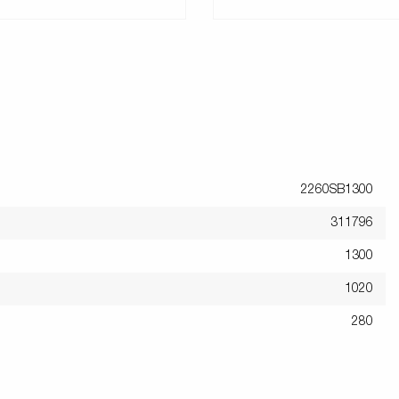
2260SB1300
311796
1300
1020
280