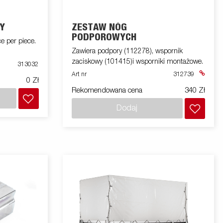
Y
ZESTAW NÓG
PODPOROWYCH
 per piece.
Zawiera podpory (112278), wspornik
zaciskowy (101415)i wsporniki montażowe.
313032
Art nr
312739
0 Zł
Rekomendowana cena
340 Zł
Dodaj