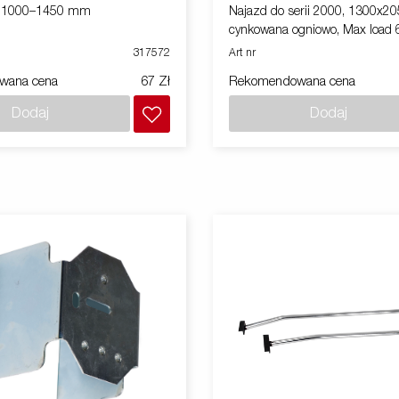
y 1000–1450 mm
Najazd do serii 2000, 1300x
cynkowana ogniowo, Max load
317572
Art nr
wana cena
67 Zł
Rekomendowana cena
Dodaj
Dodaj