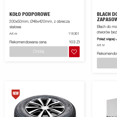
KOŁO PODPOROWE
BLACH D
ZAPASO
200x50mm, Ø48x420mm, z obrecza
Blach do mo
stalowa
otworów bez
Art nr
116301
przyczepie s
Pokaż więcej
Rekomendowana cena
103 Zł
Art nr
Dodaj
Rekomendo