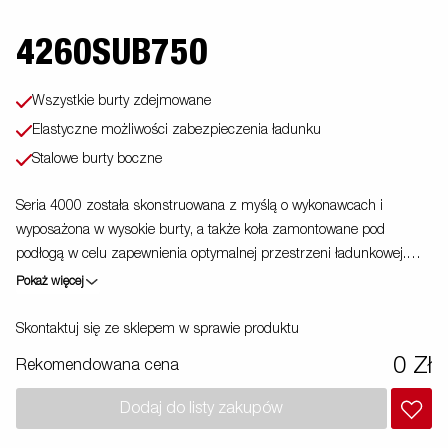
4260SUB750
Wszystkie burty zdejmowane
Elastyczne możliwości zabezpieczenia ładunku
Stalowe burty boczne
Seria 4000 została skonstruowana z myślą o wykonawcach i
wyposażona w wysokie burty, a także koła zamontowane pod
podłogą w celu zapewnienia optymalnej przestrzeni ładunkowej.
Uchwyty mocujące na stalowym profilu dają możliwość łatwego
Pokaż więcej
zabezpieczenia ładunku. Wszystkie burty otwierane, wykonane z
wysokiej jakości stali zwiększają możliwości przyczepy. Dostępna
Skontaktuj się ze sklepem w sprawie produktu
szeroka gama akcesoriów. Zdjęcia są zdjęciami poglądowymi i
0 Zł
Rekomendowana cena
mogą przedstawiać opcjonalne elementy wyposażenia.
Dodaj do listy zakupów