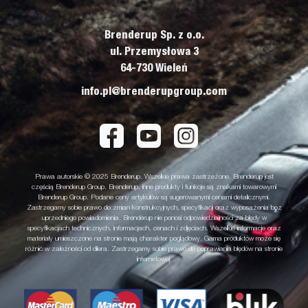
Brenderup Sp. z o.o.
ul. Przemysłowa 3
64-730 Wieleń
info.pl@brenderupgroup.com
Prawa autorskie © 2025 Brenderup. Wszelkie prawa zastrzeżone. Brenderup jest
częścią Brenderup Group. Brenderup, inne produkty i funkcje są znakami towarowymi
Brenderup Group. Podane ceny artykułów są sugerowanymi cenami detalicznymi.
Zastrzegamy sobie prawo do zmian konstrukcyjnych, specyfikacji oraz wyposażenia bez
uprzedniego powiadomienia. Brenderup nie ponosi odpowiedzialności za błędy w
specyfikacjach technicznych, informacjach, cenach i zdjęciach. Wszelkie informacje oraz
materiały umieszczone na stronie mają charakter poglądowy. Gama produktów może się
różnić w zależności od dilera. Zastrzegamy sobie prawo do poprawiania błędów na stronie
internetowej.