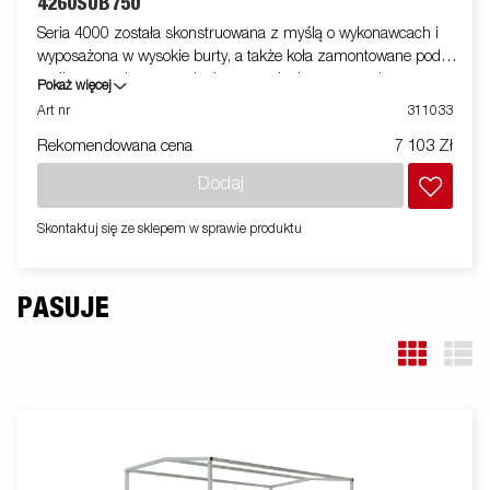
4260SUB750
Seria 4000 została skonstruowana z myślą o wykonawcach i
wyposażona w wysokie burty, a także koła zamontowane pod
podłogą w celu zapewnienia optymalnej przestrzeni
Pokaż więcej
ładunkowej. Uchwyty mocujące na stalowym profilu dają
Art nr
311033
możliwość łatwego zabezpieczenia ładunku. Wszystkie burty
Rekomendowana cena
7 103 Zł
otwierane, wykonane z wysokiej jakości stali zwiększają
możliwości przyczepy. Dostępna szeroka gama akcesoriów.
Dodaj
Zdjęcia są zdjęciami poglądowymi i mogą przedstawiać
opcjonalne elementy wyposażenia.
Skontaktuj się ze sklepem w sprawie produktu
PASUJE