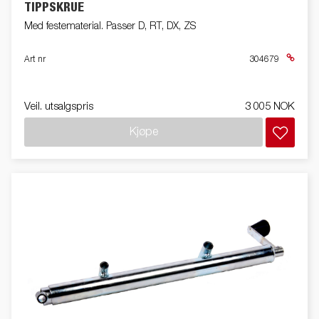
TIPPSKRUE
Med festematerial. Passer D, RT, DX, ZS
Art nr
304679
Veil. utsalgspris
3 005 NOK
Kjøpe