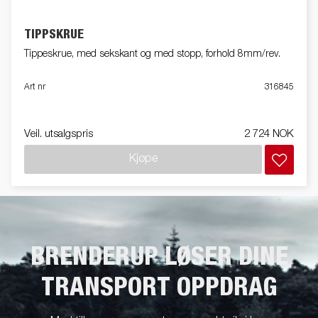
TIPPSKRUE
Tippeskrue, med sekskant og med stopp, forhold 8mm/rev.
Art nr
316845
Veil. utsalgspris
2 724 NOK
Kjøpe
BRENDERUP LØSER DINE
TRANSPORT OPPDRAG