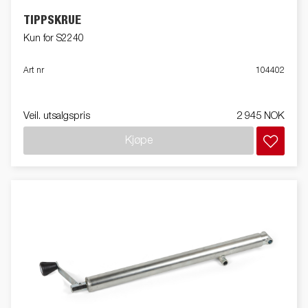
TIPPSKRUE
Kun for S2240
Art nr
104402
Veil. utsalgspris
2 945 NOK
Kjøpe