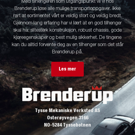
Med tilhengeren som utgangspunkt vil vi hos
Brenderup løse alle mulige transportoppgaver. Ikke
rart at sortimentet vårt er veldig stort og veldig bredt.
Gjennom lang erfaring har vi lært at en god tilhenger
skal ha: slitesterk konstruksjon, robust chassis, gode
kjøreegenskaper og best mulig sikkerhet. De tingene
kan du alltid forvente deg av en tilhenger som det står
Brenderup på.
Les mer
Tysse Mekaniske Verksted AS
Osterøyvegen 3166
NO-5284 Tyssebotnen