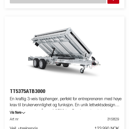
problem. Den forsterkede rammen bidrar til økt stabilitet og
lang levetid. Lav lastehøyde på 660 mm gjør lasting enkel og
kontrollert, og en tippvinkel på 50° gir rask og effektiv lossing.
Bygget med bladfjæring for styrke, stabilitet og lang levetid. Som
standard leveres tilhengerne med integrert lagring for ramper,
innfelte surrefester i støpejern (800 kg), eksterne surrepunkter,
sprederlem bak og LED-lys. TT5000 Heavy Duty er det ideelle
valget for deg som jobber intensivt og trenger en tilhenger
bygget for tøff, daglig, profesjonell bruk. Frakt, registrering og
miljøavgift kan tilkomme.
TT5375ATB3000
En kraftig 3-veis tipphenger, perfekt for entreprenøren med høye
krav til brukervennlighet og funksjon. En unik lettvektsdesigngir
deg en lastevekt på opptil 2700 kg. Den høye tippvinkelengjør
Vis flere
det enkelt å losse varer som grus og jord. TT5000 er forberedt
Art nr
315829
for ramper og leveres med 8 innfelte surrefester som kan
Veil. utsalgspris
123 990 NOK