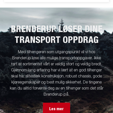
tilbehør som nettinggrind, høyt presenning og mer. Bildene er
kun ment som illustrasjon og kan vise tilleggsutstyr. Frakt,
registrering og miljøavgift kan tilkomme.
BRENDERUP LØSER DINE
TRANSPORT OPPDRAG
Med tilhengeren som utgangspunkt vil vi hos
Brenderup løse alle mulige transportoppgaver. Ikke
rart at sortimentet vårt er veldig stort og veldig bredt.
Gjennom lang erfaring har vi lært at en god tilhenger
skal ha: slitesterk konstruksjon, robust chassis, gode
kjøreegenskaper og best mulig sikkerhet. De tingene
kan du alltid forvente deg av en tilhenger som det står
Brenderup på.
Les mer