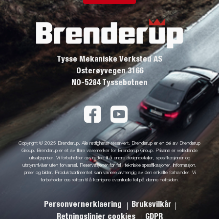
Tysse Mekaniske Verksted AS
Osterøyvegen 3166
NO-5284 Tyssebotnen
Copyright © 2025 Brenderup. Alle rettigheter reservert. Brenderup er en del av Brenderup
Group. Brenderup er et av flere varemerker for Brenderup Group. Prisene er veiledende
utsalgspriser. Vi forbeholder oss retten til å endre designdetaljer, spesifikasjoner og
utstyrsnivåer uten forvarsel. Reservasjoner for feil i tekniske spesifikasjoner, informasjon,
priser og bilder. Produktsortimentet kan variere avhengig av den enkelte forhandler. Vi
forbeholder oss retten til å korrigere eventuelle feil på denne nettsiden.
Personvernerklaering
Bruksvilkår
Retningslinjer cookies
GDPR