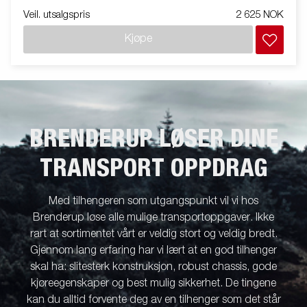
Veil. utsalgspris
2 625 NOK
Kjøpe
BRENDERUP LØSER DINE
TRANSPORT OPPDRAG
Med tilhengeren som utgangspunkt vil vi hos
Brenderup løse alle mulige transportoppgaver. Ikke
rart at sortimentet vårt er veldig stort og veldig bredt.
Gjennom lang erfaring har vi lært at en god tilhenger
skal ha: slitesterk konstruksjon, robust chassis, gode
kjøreegenskaper og best mulig sikkerhet. De tingene
kan du alltid forvente deg av en tilhenger som det står