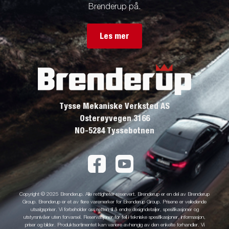
Brenderup på.
Les mer
Tysse Mekaniske Verksted AS
Osterøyvegen 3166
NO-5284 Tyssebotnen
Copyright © 2025 Brenderup. Alle rettigheter reservert. Brenderup er en del av Brenderup
Group. Brenderup er et av flere varemerker for Brenderup Group. Prisene er veiledende
utsalgspriser. Vi forbeholder oss retten til å endre designdetaljer, spesifikasjoner og
utstyrsnivåer uten forvarsel. Reservasjoner for feil i tekniske spesifikasjoner, informasjon,
priser og bilder. Produktsortimentet kan variere avhengig av den enkelte forhandler. Vi