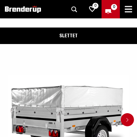
0
0
SLETTET