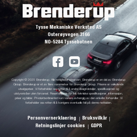
Tysse Mekaniske Verksted AS
Osterøyvegen 3166
NO-5284 Tyssebotnen
Copyright © 2025 Brenderup. Alle rettigheter reservert. Brenderup er en del av Brenderup
Group. Brenderup er et av flere varemerker for Brenderup Group. Prisene er veiledende
utsalgspriser. Vi forbeholder oss retten til å endre designdetaljer, spesifikasjoner og
utstyrsnivåer uten forvarsel. Reservasjoner for feil i tekniske spesifikasjoner, informasjon,
priser og bilder. Produktsortimentet kan variere avhengig av den enkelte forhandler. Vi
forbeholder oss retten til å korrigere eventuelle feil på denne nettsiden.
Personvernerklaering
Bruksvilkår
Retningslinjer cookies
GDPR