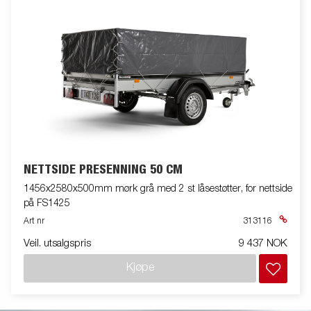
NETTSIDE PRESENNING 50 CM
1456x2580x500mm mørk grå med 2 st låsestøtter, for nettside
på FS1425
Art nr
313116
Veil. utsalgspris
9 437 NOK
Kjøpe