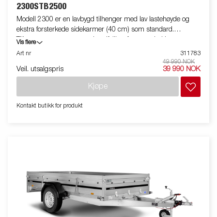
2300STB2500
Modell 2300 er en lavbygd tilhenger med lav lastehøyde og
ekstra forsterkede sidekarmer (40 cm) som standard.
Tilhengeren er utstyrt med nedfellbar fram- og baklem og
Vis flere
innvendige surrefester til festing av lastesurring for å sikre
Art nr
311783
lasten. Som alltid tilbyr Brenderup et stort utvalg av tilbehør til
49 990 NOK
Veil. utsalgspris
39 990 NOK
våre tilhengere. Bildene er kun illustrative og kan vise
tilleggsutstyr. Frakt, registrering og miljøavgift kan tilkomme.
Kjøpe
Kontakt butikk for produkt