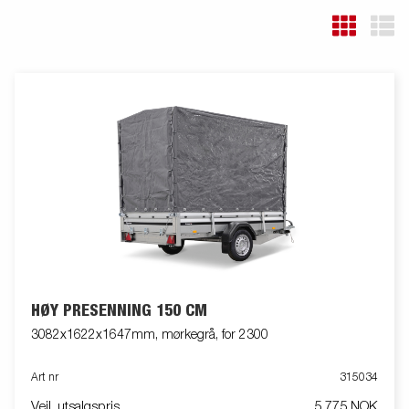
HØY PRESENNING 150 CM
3082x1622x1647mm, mørkegrå, for 2300
Art nr
315034
Veil. utsalgspris
5 775 NOK