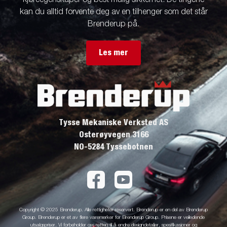
kan du alltid forvente deg av en tilhenger som det står
Brenderup på.
Les mer
Tysse Mekaniske Verksted AS
Osterøyvegen 3166
NO-5284 Tyssebotnen
Copyright © 2025 Brenderup. Alle rettigheter reservert. Brenderup er en del av Brenderup
Group. Brenderup er et av flere varemerker for Brenderup Group. Prisene er veiledende
utsalgspriser. Vi forbeholder oss retten til å endre designdetaljer, spesifikasjoner og