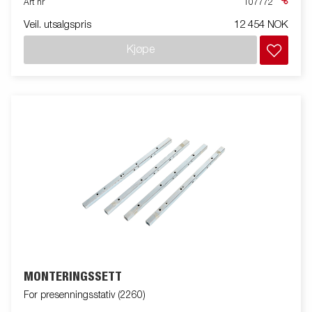
Art nr
107772
Veil. utsalgspris
12 454 NOK
Kjøpe
MONTERINGSSETT
For presenningsstativ (2260)