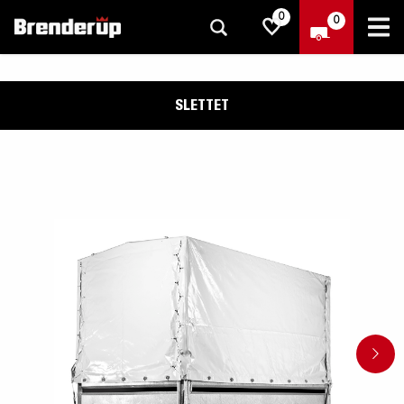
0
0
SLETTET