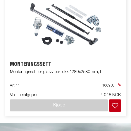
MONTERINGSSETT
Monteringssett for glassfiber lokk 1280x2580mm, L
Art nr
106935
Veil. utsalgspris
4 048 NOK
Kjøpe