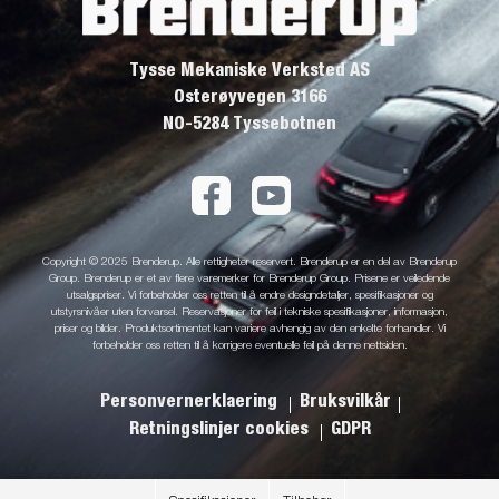
Tysse Mekaniske Verksted AS
Osterøyvegen 3166
NO-5284 Tyssebotnen
Copyright © 2025 Brenderup. Alle rettigheter reservert. Brenderup er en del av Brenderup
Group. Brenderup er et av flere varemerker for Brenderup Group. Prisene er veiledende
utsalgspriser. Vi forbeholder oss retten til å endre designdetaljer, spesifikasjoner og
utstyrsnivåer uten forvarsel. Reservasjoner for feil i tekniske spesifikasjoner, informasjon,
priser og bilder. Produktsortimentet kan variere avhengig av den enkelte forhandler. Vi
forbeholder oss retten til å korrigere eventuelle feil på denne nettsiden.
Personvernerklaering
Bruksvilkår
Retningslinjer cookies
GDPR