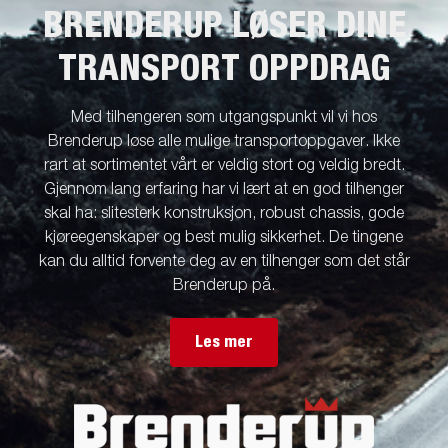
BRENDERUP LØSER DINE
TRANSPORT OPPDRAG
Med tilhengeren som utgangspunkt vil vi hos
Brenderup løse alle mulige transportoppgaver. Ikke
rart at sortimentet vårt er veldig stort og veldig bredt.
Gjennom lang erfaring har vi lært at en god tilhenger
skal ha: slitesterk konstruksjon, robust chassis, gode
kjøreegenskaper og best mulig sikkerhet. De tingene
kan du alltid forvente deg av en tilhenger som det står
Brenderup på.
Les mer