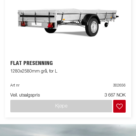
FLAT PRESENNING
1280x2580mm grå, for L
Art nr
302656
Veil. utsalgspris
3 667 NOK
Kjøpe