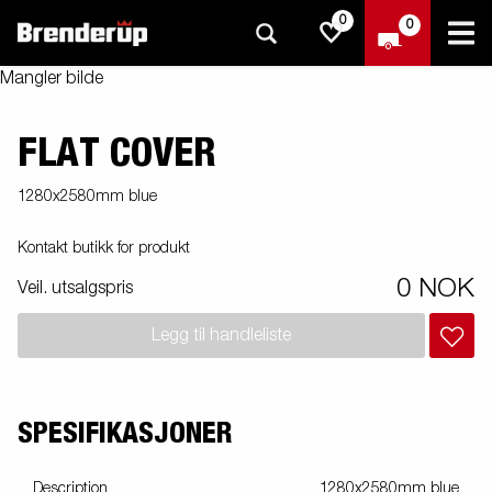
0
0
Mangler bilde
FLAT COVER
1280x2580mm blue
Kontakt butikk for produkt
0 NOK
Veil. utsalgspris
Legg til handleliste
SPESIFIKASJONER
Description
1280x2580mm blue