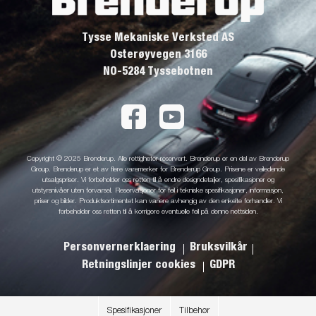
Tysse Mekaniske Verksted AS
Osterøyvegen 3166
NO-5284 Tyssebotnen
Copyright © 2025 Brenderup. Alle rettigheter reservert. Brenderup er en del av Brenderup
Group. Brenderup er et av flere varemerker for Brenderup Group. Prisene er veiledende
utsalgspriser. Vi forbeholder oss retten til å endre designdetaljer, spesifikasjoner og
utstyrsnivåer uten forvarsel. Reservasjoner for feil i tekniske spesifikasjoner, informasjon,
priser og bilder. Produktsortimentet kan variere avhengig av den enkelte forhandler. Vi
forbeholder oss retten til å korrigere eventuelle feil på denne nettsiden.
Personvernerklaering
Bruksvilkår
Retningslinjer cookies
GDPR
Spesifikasjoner
Tilbehør