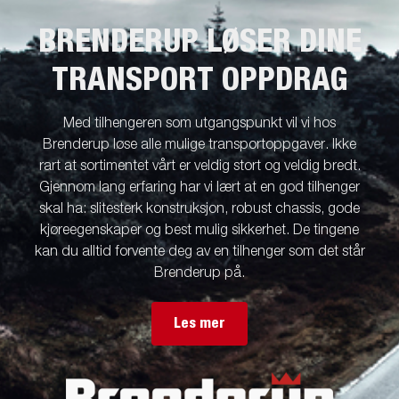
BRENDERUP LØSER DINE
TRANSPORT OPPDRAG
Med tilhengeren som utgangspunkt vil vi hos
Brenderup løse alle mulige transportoppgaver. Ikke
rart at sortimentet vårt er veldig stort og veldig bredt.
Gjennom lang erfaring har vi lært at en god tilhenger
skal ha: slitesterk konstruksjon, robust chassis, gode
kjøreegenskaper og best mulig sikkerhet. De tingene
kan du alltid forvente deg av en tilhenger som det står
Brenderup på.
Les mer