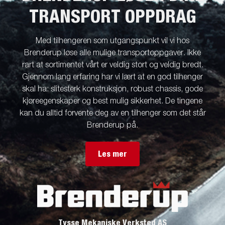
TRANSPORT OPPDRAG
Med tilhengeren som utgangspunkt vil vi hos
Brenderup løse alle mulige transportoppgaver. Ikke
rart at sortimentet vårt er veldig stort og veldig bredt.
Gjennom lang erfaring har vi lært at en god tilhenger
skal ha: slitesterk konstruksjon, robust chassis, gode
kjøreegenskaper og best mulig sikkerhet. De tingene
kan du alltid forvente deg av en tilhenger som det står
Brenderup på.
Les mer
Tysse Mekaniske Verksted AS