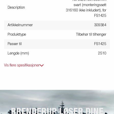
svart (monteringssett
Description
316160 ikke inkludert), for
FS1425
Artikkelnummer
309384
Produkttype
Tilbehør til tilhenger
Passer til
FS1425
Lengde (mm)
2510
Vis flere spesifikasjoner
BRENDERUP LØSER DINE