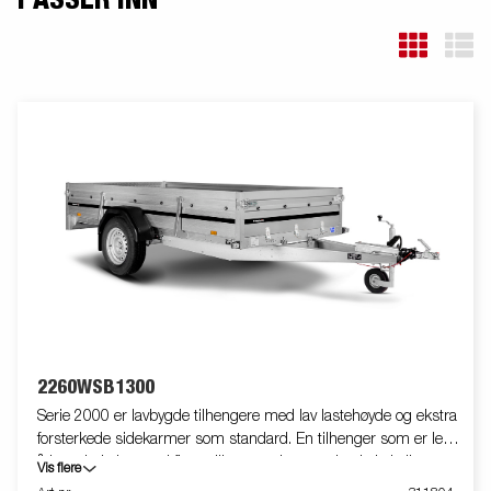
PASSER INN
2260WSB1300
Serie 2000 er lavbygde tilhengere med lav lastehøyde og ekstra
forsterkede sidekarmer som standard. En tilhenger som er lett
å laste i, de leveres i flere ulike størrelser med enkel aksling
Vis flere
med eller uten brems. Det er også tippede utgaver med baklem