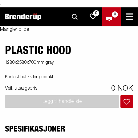
.
.
0
0
Mangler bilde
PLASTIC HOOD
1280x2580x700mm gray
Kontakt butikk for produkt
0 NOK
Veil. utsalgspris
Legg til handleliste
SPESIFIKASJONER