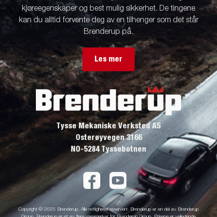
kjøreegenskaper og best mulig sikkerhet. De tingene
kan du alltid forvente deg av en tilhenger som det står
Brenderup på.
Les mer
Tysse Mekaniske Verksted AS
Osterøyvegen 3166
NO-5284 Tyssebotnen
Copyright © 2025 Brenderup. Alle rettigheter reservert. Brenderup er en del av Brenderup
Group. Brenderup er et av flere varemerker for Brenderup Group. Prisene er veiledende