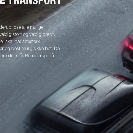
NE TRANSPORT
erup løse alle mulige
veldig stort og veldig bredt.
r skal ha: slitesterk
r og best mulig sikkerhet. De
 som det står Brenderup på.