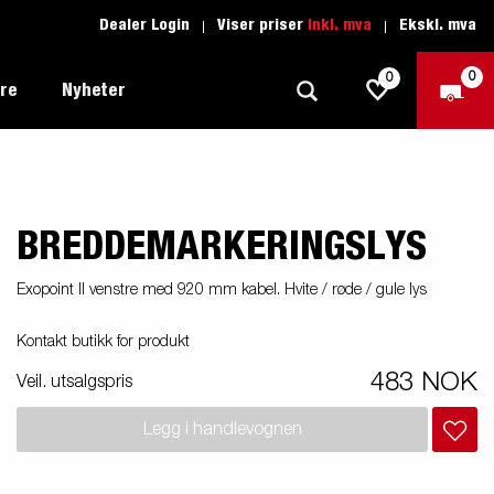
Dealer Login
Viser priser
Inkl. mva
Ekskl. mva
0
0
ere
Nyheter
BREDDEMARKERINGSLYS
Tilhenger for fritid
Kjøreskole
1205 Limited Edition
Båttilhenger
Reservdeler
er du
Exopoint II venstre med 920 mm kabel. Hvite / røde / gule lys
Tilhengere for biltransport
Kontakt butikk for produkt
rter
Tilhengere for profesjonelle
483 NOK
Veil. utsalgspris
Tilhenger for vannsport
iler
Legg i handlevognen
Tilhengere for entreprenøren
n -
nser