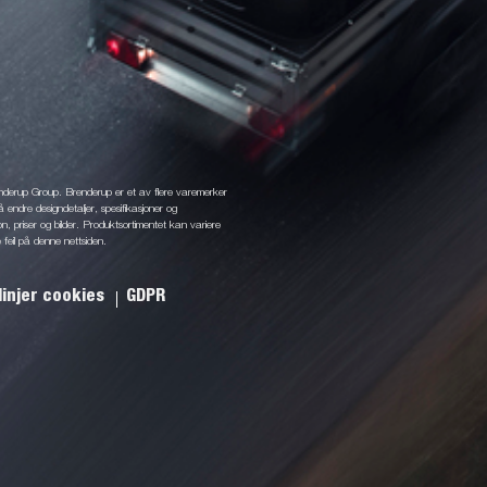
enderup Group. Brenderup er et av flere varemerker
å endre designdetaljer, spesifikasjoner og
jon, priser og bilder. Produktsortimentet kan variere
 feil på denne nettsiden.
linjer cookies
GDPR