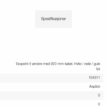
Spesifikasjoner
Exopoint II venstre med 920 mm kabel. Hvite / røde / gule
lys
104311
Aspöck
0
0