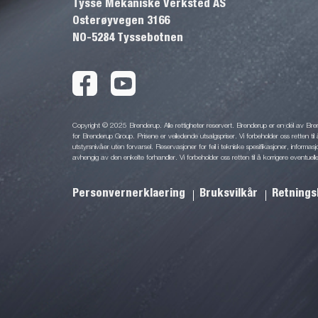
Tysse Mekaniske Verksted AS
Osterøyvegen 3166
NO-5284 Tyssebotnen
Copyright © 2025 Brenderup. Alle rettigheter reservert. Brenderup er en del av Br
for Brenderup Group. Prisene er veiledende utsalgspriser. Vi forbeholder oss retten til 
utstyrsnivåer uten forvarsel. Reservasjoner for feil i tekniske spesifikasjoner, informas
avhengig av den enkelte forhandler. Vi forbeholder oss retten til å korrigere eventuelle
Personvernerklaering
Bruksvilkår
Retnings