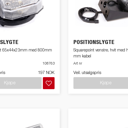
NSLYGTE
POSITIONSLYGTE
 hvit 65x44x23mm med 800mm
Squarepoint venstre, hvit med 
mm kabel
108763
Art nr
pris
197 NOK
Veil. utsalgspris
Kjøpe
Kjøpe