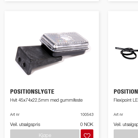
POSITIONSLYGTE
POSITIO
Hvit 45x74x22,5mm med gummifeste
Flexipoint 
Art nr
100543
Art nr
Veil. utsalgspris
0 NOK
Veil. utsalgs
Kjøpe