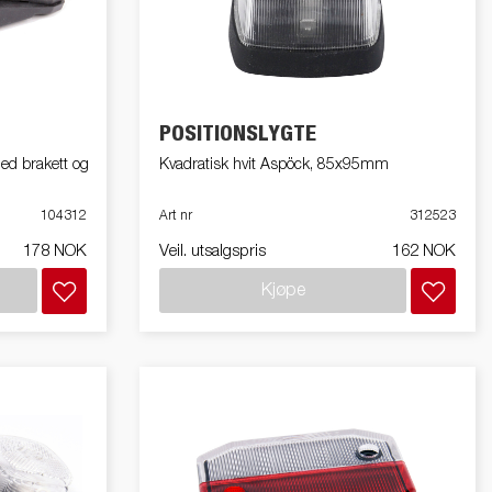
Produktguide elbil
in
Premium og X-line båthengere
Reservdeler
POSITIONSLYGTE
Kjøreskole
ed brakett og
Kvadratisk hvit Aspöck, 85x95mm
104312
Art nr
312523
178 NOK
Veil. utsalgspris
162 NOK
Kjøpe