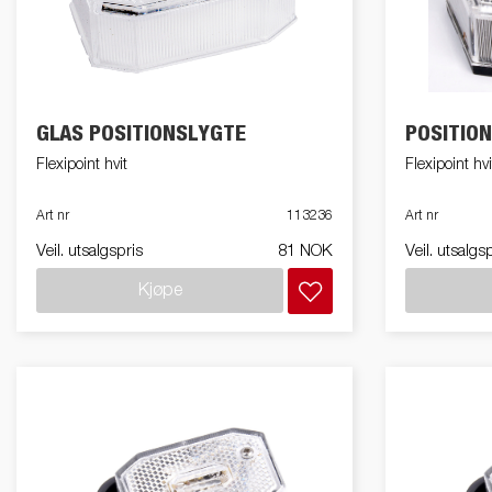
friends
Elektrisk / Lys
Skaphenger
Ekstrakarmer
Tipphenger
Va
Ne
GLAS POSITIONSLYGTE
POSITIO
Påløp bremser
Gulv
Uts
Flexipoint hvit
Flexipoint h
Art nr
113236
Art nr
Veil. utsalgspris
81 NOK
Veil. utsalgs
Hjul/ Felger/
Kjøpe
Skvettlapper