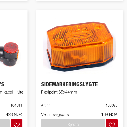
YS
SIDEMARKERINGSLYGTE
 kabel. Hvite
Flexipoint 65x44mm
104311
Art nr
106326
483 NOK
Veil. utsalgspris
169 NOK
Kjøpe