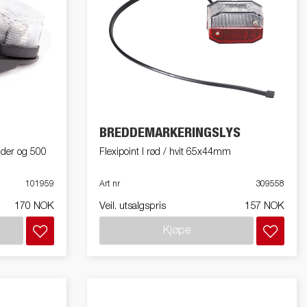
BREDDEMARKERINGSLYS
lder og 500
Flexipoint I rød / hvit 65x44mm
101959
Art nr
309558
170 NOK
Veil. utsalgspris
157 NOK
Kjøpe