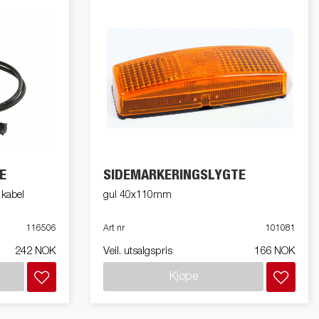
E
SIDEMARKERINGSLYGTE
 kabel
gul 40x110mm
116506
Art nr
101081
242 NOK
Veil. utsalgspris
166 NOK
Kjøpe