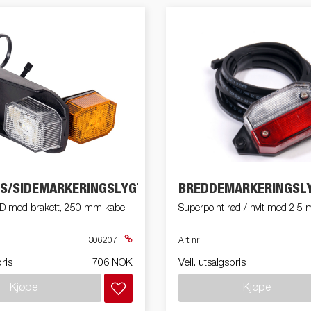
NS/SIDEMARKERINGSLYGTE
BREDDEMARKERINGSL
ED med brakett, 250 mm kabel
Superpoint rød / hvit med 2,5 
306207
Art nr
pris
706 NOK
Veil. utsalgspris
Kjøpe
Kjøpe