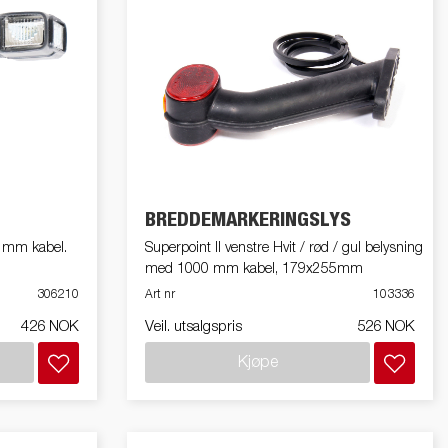
BREDDEMARKERINGSLYS
0 mm kabel.
Superpoint II venstre Hvit / rød / gul belysning
med 1000 mm kabel, 179x255mm
306210
Art nr
103336
426 NOK
Veil. utsalgspris
526 NOK
Kjøpe