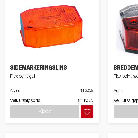
SIDEMARKERINGSLINS
BREDDEM
Flexipoint gul
Flexipoint r
Art nr
113235
Art nr
Veil. utsalgspris
81 NOK
Veil. utsalgs
Kjøpe