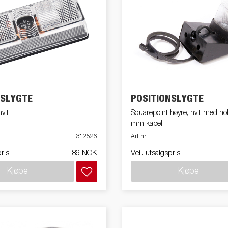
NSLYGTE
POSITIONSLYGTE
hvit
Squarepoint høyre, hvit med ho
mm kabel
312526
Art nr
pris
89 NOK
Veil. utsalgspris
Kjøpe
Kjøpe