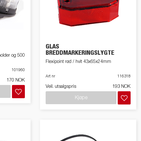
GLAS
BREDDMARKERINGSLYGTE
holder og 500
Flexipoint rød / hvit 43x65x24mm
101960
Art nr
116318
170 NOK
Veil. utsalgspris
193 NOK
Kjøpe