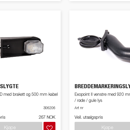
NSLYGTE
BREDDEMARKERINGSL
LED med brakett og 500 mm kabel
Exopoint II venstre med 920 mm
/ røde / gule lys
306206
Art nr
pris
267 NOK
Veil. utsalgspris
Kjøpe
Kjøpe