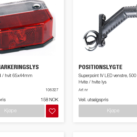
ARKERINGSLYS
POSITIONSLYGTE
ød / hvit 65x44mm
Superpoint IV LED venstre, 50
Hvite / hvite lys
106327
Art nr
pris
158 NOK
Veil. utsalgspris
Kjøpe
Kjøpe