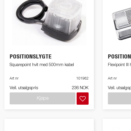
POSITIONSLYGTE
POSITIO
Squarepoint hvit med 500mm kabel
Flexipoint III 
Art nr
101962
Art nr
Veil. utsalgspris
236 NOK
Veil. utsalgs
Kjøpe