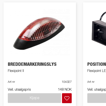
BREDDEMARKERINGSLYS
POSITIO
Flexipoint II
Flexipoint L
Art nr
104327
Art nr
Veil. utsalgspris
148 NOK
Veil. utsalgs
Kjøpe