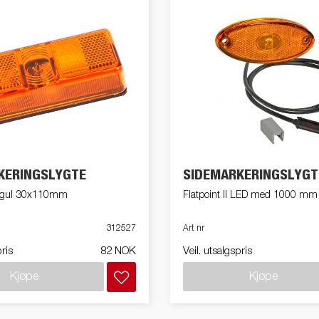
KERINGSLYGTE
SIDEMARKERINGSLYGT
II, gul 30x110mm
Flatpoint II LED med 1000 mm
312527
Art nr
pris
82 NOK
Veil. utsalgspris
Kjøpe
Kjøpe