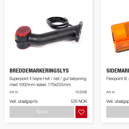
BREDDEMARKERINGSLYS
SIDEMAR
Superpoint II høyre Hvit / rød / gul belysning
Flexipoint I
med 1000mm kabel, 179x255mm
Art nr
103335
Art nr
Veil. utsalgspris
526 NOK
Veil. utsalgs
Kjøpe