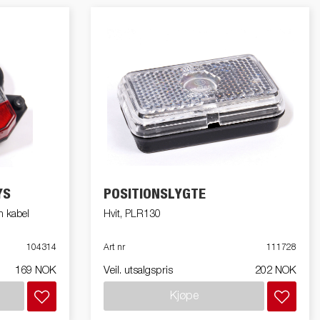
YS
POSITIONSLYGTE
m kabel
Hvit, PLR130
104314
Art nr
111728
169 NOK
Veil. utsalgspris
202 NOK
Kjøpe