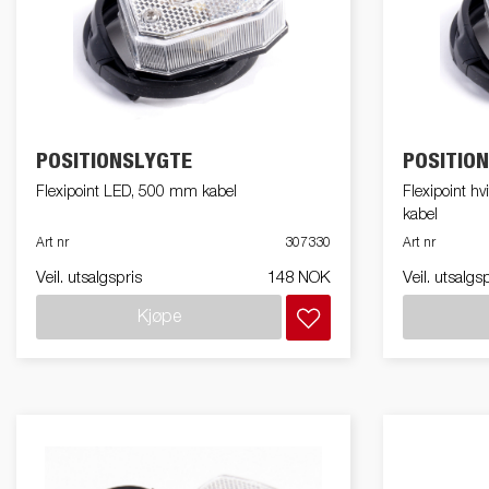
POSITIONSLYGTE
POSITIO
Flexipoint LED, 500 mm kabel
Flexipoint
kabel
Art nr
307330
Art nr
Veil. utsalgspris
148 NOK
Veil. utsalgs
Kjøpe