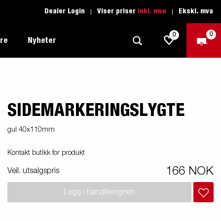
Dealer Login
Viser priser
Inkl. mva
Ekskl. mva
0
0
ere
Nyheter
SIDEMARKERINGSLYGTE
Tilhenger for fritid
Kjøreskole
1205 Limited Edition
Båttilhenger
Reservdeler
er du
gul 40x110mm
Tilhengere for biltransport
Kontakt butikk for produkt
rter
Tilhengere for profesjonelle
166 NOK
Veil. utsalgspris
Tilhenger for vannsport
iler
Legg i handlevognen
Tilhengere for entreprenøren
n -
nser