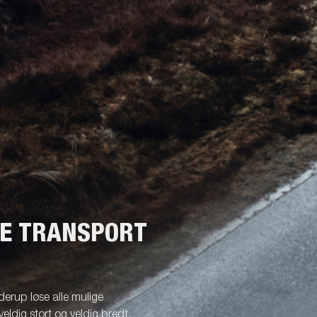
NE TRANSPORT
erup løse alle mulige
veldig stort og veldig bredt.