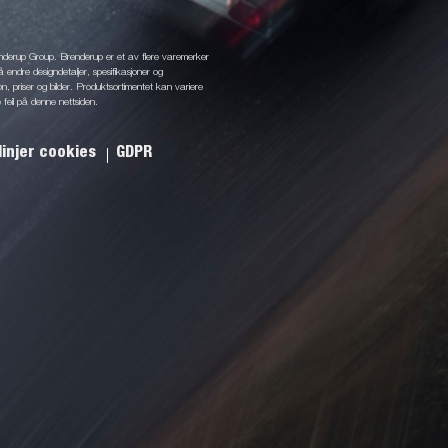
enderup Group. Brenderup er et av flere varemerker
å endre designdetaljer, spesifikasjoner og
jon, priser og bilder. Produktsortimentet kan variere
 feil på denne nettsiden.
linjer cookies
GDPR