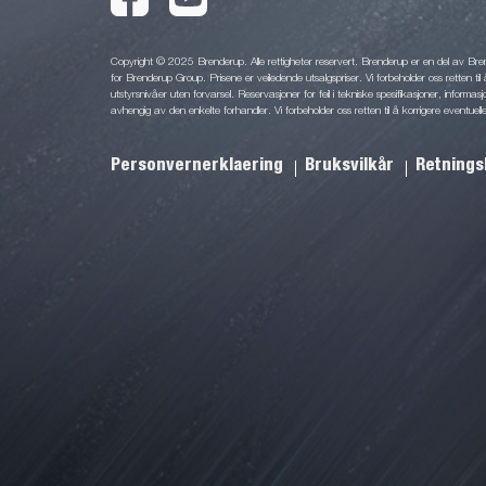
Copyright © 2025 Brenderup. Alle rettigheter reservert. Brenderup er en del av Br
for Brenderup Group. Prisene er veiledende utsalgspriser. Vi forbeholder oss retten til 
utstyrsnivåer uten forvarsel. Reservasjoner for feil i tekniske spesifikasjoner, informas
avhengig av den enkelte forhandler. Vi forbeholder oss retten til å korrigere eventuelle
Personvernerklaering
Bruksvilkår
Retnings