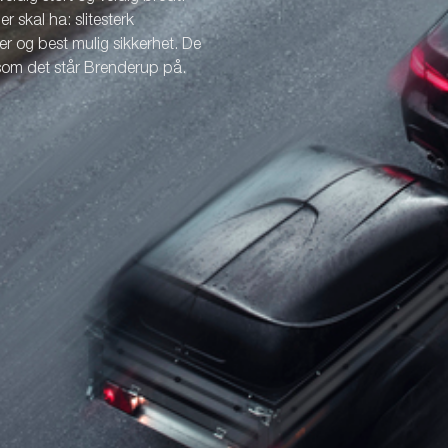
r skal ha: slitesterk
r og best mulig sikkerhet. De
 som det står Brenderup på.