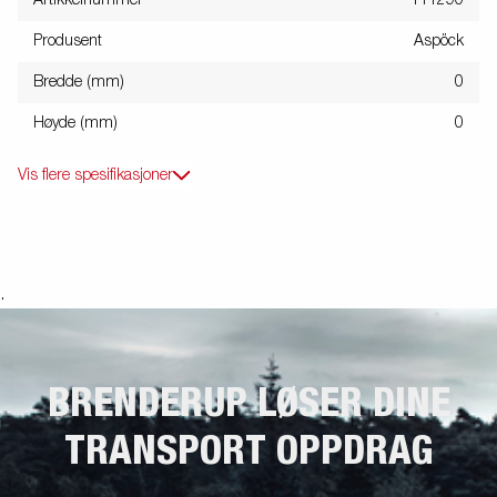
Artikkelnummer
111290
Produsent
Aspöck
Bredde (mm)
0
Høyde (mm)
0
Vis flere spesifikasjoner
.
BRENDERUP LØSER DINE
TRANSPORT OPPDRAG