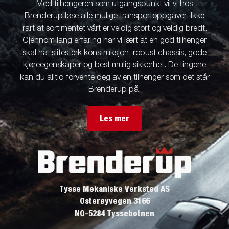
Med tilhengeren som utgangspunkt vil vi hos
Brenderup løse alle mulige transportoppgaver. Ikke
rart at sortimentet vårt er veldig stort og veldig bredt.
Gjennom lang erfaring har vi lært at en god tilhenger
skal ha: slitesterk konstruksjon, robust chassis, gode
kjøreegenskaper og best mulig sikkerhet. De tingene
kan du alltid forvente deg av en tilhenger som det står
Brenderup på.
Les mer
Tysse Mekaniske Verksted AS
Osterøyvegen 3166
NO-5284 Tyssebotnen