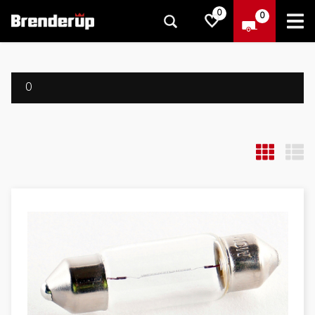
0
0
0