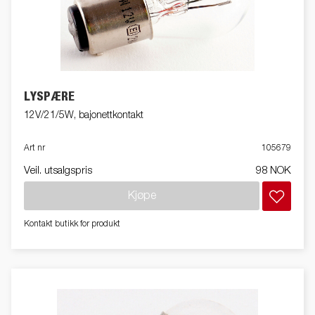
LYSPÆRE
12V/21/5W, bajonettkontakt
Art nr
105679
Veil. utsalgspris
98 NOK
Kjøpe
Kontakt butikk for produkt