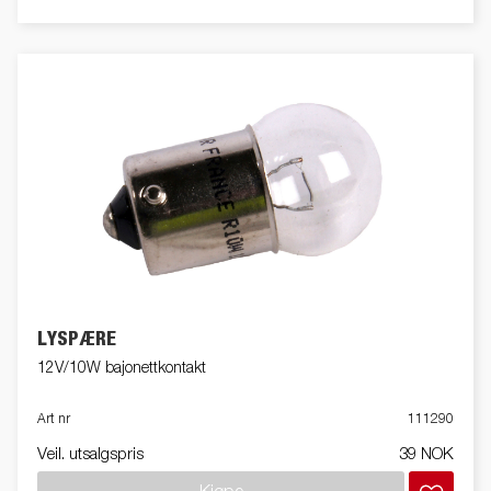
LYSPÆRE
12V/10W bajonettkontakt
Art nr
111290
Veil. utsalgspris
39 NOK