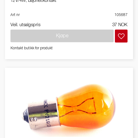
12V/4W, bajonettkontakt
Art nr
105687
Veil. utsalgspris
37 NOK
Kjøpe
Kontakt butikk for produkt