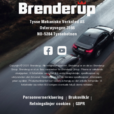
Tysse Mekaniske Verksted AS
Osterøyvegen 3166
NO-5284 Tyssebotnen
Copyright © 2025 Brenderup. Alle rettigheter reservert. Brenderup er en del av Brenderup
Group. Brenderup er et av flere varemerker for Brenderup Group. Prisene er veiledende
utsalgspriser. Vi forbeholder oss retten til å endre designdetaljer, spesifikasjoner og
utstyrsnivåer uten forvarsel. Reservasjoner for feil i tekniske spesifikasjoner, informasjon,
priser og bilder. Produktsortimentet kan variere avhengig av den enkelte forhandler. Vi
forbeholder oss retten til å korrigere eventuelle feil på denne nettsiden.
Personvernerklaering
Bruksvilkår
Retningslinjer cookies
GDPR