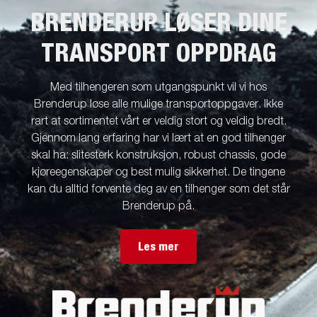
BRENDERUP LØSER DINE
TRANSPORT OPPDRAG
Med tilhengeren som utgangspunkt vil vi hos
Brenderup løse alle mulige transportoppgaver. Ikke
rart at sortimentet vårt er veldig stort og veldig bredt.
Gjennom lang erfaring har vi lært at en god tilhenger
skal ha: slitesterk konstruksjon, robust chassis, gode
kjøreegenskaper og best mulig sikkerhet. De tingene
kan du alltid forvente deg av en tilhenger som det står
Brenderup på.
Les mer