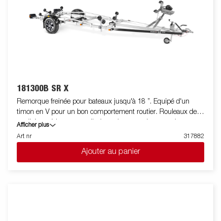
pour bateau, offrant une plus grande flexibilité, commodité et
sécurité sur la route. L'ensemble de feu est entièrement
étanche, y compris le connecteur et le faiceau. La remorque à
bateau en photo peut être équipée en option.
181300B SR X
Remorque freinée pour bateaux jusqu'à 18 ”. Equipé d'un
timon en V pour un bon comportement routier. Rouleaux de
qualité supérieure pour diminuer les contraintes sur la coque
Afficher plus
du bateau. Berceau arrière inclinable et doubles rouleaux
Art nr
317882
latéraux réglables pour s'adapter facilement à votre bateau.
Ajouter au panier
Chassis galvanisé à chaud pour une meilleure protection et
durée de vie de votre remorque. Les faisceaux électriques sont
entièrement dissimulés et protégés dans le châssis de la
remorque. Roulements de roue étanches pour une durée de vie
prolongée. Le treuil et la potence de treuil sont facilement
réglables pour s'adapter à votre bateau. La potence de treuil est
également équipée d'une chaine de sécurité supplémentaire