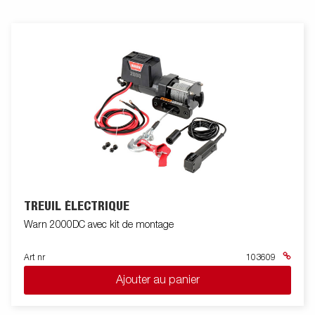
remorque en toute sécurité.Les feux télescopiques réglables
facilitent l'utilisation de la remorque pour bateau, offrant une
plus grande flexibilité, commodité et sécurité sur la route.
L'ensemble de feu est entièrement étanche, y compris le
connecteur et le faiceau. Les images sont fournies à titre
indicatif uniquement et peuvent ilustrer des équipements en
option.
TREUIL ÉLECTRIQUE
Warn 2000DC avec kit de montage
Art nr
103609
Ajouter au panier