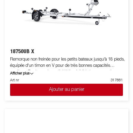
18750UB X
Remorque non freinée pour les petits bateaux jusqu'à 18 pieds,
équipée d'un timon en V pour de très bonnes capacités
routières. Rouleaux de qualité X-line à faible impact sur la
Afficher plus
coque du bateau. Berceau arrière inclinable et doubles rouleaux
Art nr
317881
latéraux réglables pour une adaptation facile à votre bateau.
Ajouter au panier
Châssis galvanisé à chaud pour une longue durée de vie. Le
faisceau est intégré et protégé dans le châssis de la remorque.
Les roulements de roue sont étanches et prolongent leur durée
de vie. Treuil entièrement protégé et potence de treuil facile à
régler. La potence de treuil est également équipée d'un câble
de sécurité supplémentaire à utiliser pendant le transport. Les
feux télescopiques réglables facilitent l'utilisation de la remorque