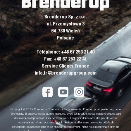
Brenderup Sp. z o.o.
ul. Przemysłowa 3
64-730 Wieleń
Pologne
Téléphone: +48 67 253 21 40
Fax: +48 67 253 22 41
Service Clients France
info.fr@brenderupgroup.com
Copyright © 2025 Brenderup. Tous les droits sont réservés. Brenderup fait partie du groupe
Brenderup. Brenderup et ses autres marques, avec ses produits et ses caractéristiques sont
des marques déposées du Groupe Brenderup. Les prix indiqués sont des prix de vente
recommandés. Nous nous réservons le droit de modifier sans préavis les détails de
conception, les spécifications et les niveaux d'équipement. Nous nous réservons le droit de