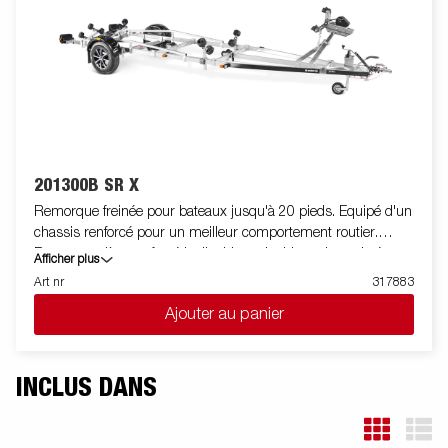
pour sécuriser le bateau sur votre remorque lors du transport.
Les feux télescopiques réglables facilitent l'utilisation de la
remorque pour bateau, offrant une plus grande flexibilité,
commodité et sécurité sur la route. L'ensemble de feu est
entièrement étanche, y compris le connecteur et le faiceau.
201300B SR X
Remorque freinée pour bateaux jusqu'à 20 pieds. Equipé d'un
chassis renforcé pour un meilleur comportement routier.
Berceau arrière renforcé inclinable et double rouleaux latéraux
Afficher plus
réglables de haute qualité pour s'adapter facilement à votre
Art nr
317883
bateau. Chassis galvanisé à chaud pour une meilleure
Ajouter au panier
protection et durée de vie de votre remorque. Les faisceaux
électriques sont entièrement dissimulés et protégés dans le
châssis de la remorque. Roulements de roue étanches pour
une durée de vie prolongée. Le treuil et la potence de treuil sont
INCLUS DANS
facilement réglables pour s'adapter à votre bateau. La potence
de treuil est également équipée d'une chaine de sécurité
supplémentaire pour transporter votre bateau sur votre