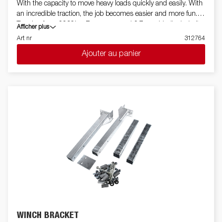
With the capacity to move heavy loads quickly and easily. With
an incredible traction, the job becomes easier and more fun.
Traction force 2268kg, Remote control 3.7m cable (included).
Afficher plus
Line 18.3 m. Motor: Permanent magnet. Brake: Dynamic and
Art nr
312764
mechanical. Voltage: 12 volts DC. Coupling (disengagement):
Ajouter au panier
Via lever. Drum diameter: 7.62 cm. Gearbox: 3-stage planetary
gear. Lin leader: Hawse. Exchange: 216: 1
WINCH BRACKET