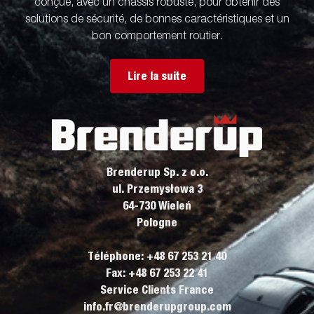
conçue, avec un châssis robuste, pour obtenir des
solutions de sécurité, de bonnes caractéristiques et un
bon comportement routier.
Lire la suite
Brenderup Sp. z o.o.
ul. Przemysłowa 3
64-730 Wieleń
Pologne
Téléphone: +48 67 253 21 40
Fax: +48 67 253 22 41
Service Clients France
info.fr@brenderupgroup.com