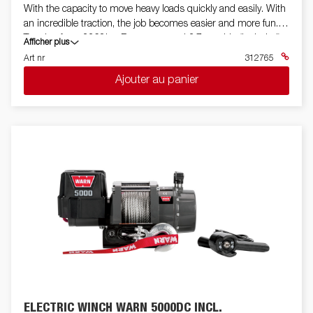
With the capacity to move heavy loads quickly and easily. With
an incredible traction, the job becomes easier and more fun.
Traction force 2268kg, Remote control 3.7m cable (included).
Afficher plus
Line 18.3 m. Motor: Permanent magnet. Brake: Dynamic and
Art nr
312765
mechanical. Voltage: 12 volts DC. Coupling (disengagement):
Ajouter au panier
Via lever. Drum diameter: 7.62 cm. Gearbox: 3-stage planetary
gear. Lin leader: Hawse. Exchange: 216: 1
ELECTRIC WINCH WARN 5000DC INCL.