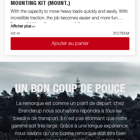
MOUNTING KIT (MOUNT.)
With the capacity to move heavy loads quickly and easily. With
incredible traction, the job becomes easier and more fun.
Traction 2268kg, Remote control 3.7 m cable (included). Lina
Afficher plus
18.3 m. Engine: Permanent magnet. Brake: Dynamic and
Art nr
312765M
mechanical. Volt: 12 volts DC. Coupling (decoupling): Via lever.
Ajouter au panier
Drum diameter: 7.62 cm. Gearbox: 3 stage planetary gearbox.
Line manager: Hawse. Gear: 216: 1
UN BON COUP DE POUCE
La remorque est comme un point de départ: chez
Brenderup nous souhaitons répondre à tous les
besoins de transport. Il n'est pas étonnant que notre
gamme soit très large. Grâce à une longue expérience,
nous savons qu'une bonne remorque doit être bien