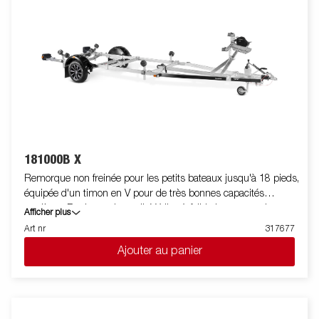
de treuil est également équipée d'une chaine de sécurité
supplémentaire pour transporter votre bateau sur votre
remorque en toute sécurité. Les feux télescopiques réglables
facilitent l'utilisation de la remorque pour bateau, offrant une
plus grande flexibilité, commodité et sécurité sur la route.
L'ensemble de feu est entièrement étanche, y compris le
connecteur et le faiceau. Les images sont fournies à titre
indicatif uniquement et peuvent ilustrer des équipements en
option.
181000B X
Remorque non freinée pour les petits bateaux jusqu'à 18 pieds,
équipée d'un timon en V pour de très bonnes capacités
routières. Rouleaux de qualité X-line à faible impact sur la
Afficher plus
coque du bateau. Berceau arrière inclinable et doubles rouleaux
Art nr
317677
latéraux réglables pour une adaptation facile à votre bateau.
Ajouter au panier
Châssis galvanisé à chaud pour une longue durée de vie. Le
faisceau est intégré et protégé dans le châssis de la remorque.
Les roulements de roue sont étanches et prolongent leur durée
de vie. Treuil entièrement protégé et potence de treuil facile à
régler. La potence de treuil est également équipée d'un câble