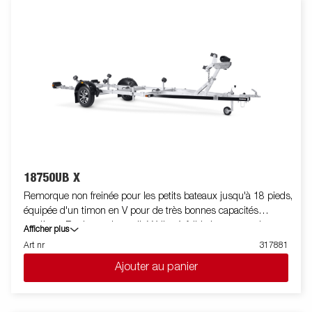
Roulements de roue étanches pour une durée de vie prolongée.
Le treuil et la potence de treuil sont facilement réglables pour
s'adapter à votre bateau. La potence de treuil est également
équipée d'une chaine de sécurité supplémentaire pour
sécuriser votre bateau sur la remorque lors du transport. Les
feux télescopiques réglables facilitent l'utilisation de la remorque
pour bateau, offrant une plus grande flexibilité, commodité et
sécurité sur la route. L'ensemble de feu est entièrement
étanche, y compris le connecteur et le faiceau. Les images sont
fournies à titre indicatif uniquement et peuvent illustrer des
équipements en option.
18750UB X
Remorque non freinée pour les petits bateaux jusqu'à 18 pieds,
équipée d'un timon en V pour de très bonnes capacités
routières. Rouleaux de qualité X-line à faible impact sur la
Afficher plus
coque du bateau. Berceau arrière inclinable et doubles rouleaux
Art nr
317881
latéraux réglables pour une adaptation facile à votre bateau.
Ajouter au panier
Châssis galvanisé à chaud pour une longue durée de vie. Le
faisceau est intégré et protégé dans le châssis de la remorque.
Les roulements de roue sont étanches et prolongent leur durée