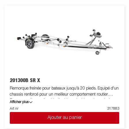
entièrement dissimulés et protégés dans le châssis de la
remorque. Roulements de roue étanches pour une durée de vie
prolongée. Le treuil et la potence de treuil sont facilement
réglables pour s'adapter à votre bateau. La potence de treuil est
également équipée d'une chaine de sécurité supplémentaire
pour sécuriser votre bateau sur la remorque lors du transport.
Les feux télescopiques réglables facilitent l'utilisation de la
remorque pour bateau, offrant une plus grande flexibilité,
commodité et sécurité sur la route. L'ensemble de feu est
entièrement étanche, y compris le connecteur et le faiceau. Les
images sont fournies à titre indicatif uniquement et peuvent
illustrer des équipements en option.
201300B SR X
Remorque freinée pour bateaux jusqu'à 20 pieds. Equipé d'un
chassis renforcé pour un meilleur comportement routier.
Berceau arrière renforcé inclinable et double rouleaux latéraux
Afficher plus
réglables de haute qualité pour s'adapter facilement à votre
Art nr
317883
bateau. Chassis galvanisé à chaud pour une meilleure
Ajouter au panier
protection et durée de vie de votre remorque. Les faisceaux
électriques sont entièrement dissimulés et protégés dans le