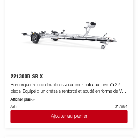
221300B SR X
Remorque freinée double essieux pour bateaux jusqu'à 22
pieds. Equipé d'un châssis renforcé et soudé en forme de V
pour un meilleur comportement routier. Rouleaux de qualité
Afficher plus
supérieure pour diminuer les contraintes sur la coque du
Art nr
317884
bateau. Berceau arrière inclinable et doubles rouleaux latéraux
Ajouter au panier
réglables pour s'adapter facilement à votre bateau. Chassis
galvanisé à chaud pour la protection et la durée de vie de votre
remorque. Les faisceaux électriques sont entièrement
dissimulés et protégés dans le châssis de la remorque.