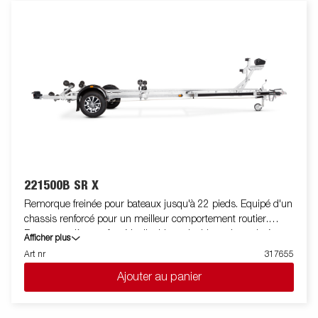
de vie. Treuil entièrement protégé et potence de treuil facile à
régler. La potence de treuil est également équipée d'un câble
de sécurité supplémentaire à utiliser pendant le transport. Les
feux télescopiques réglables facilitent l'utilisation de la remorque
pour bateau, offrant une plus grande flexibilité, commodité et
sécurité sur la route. L'ensemble de feu est entièrement
étanche, y compris le connecteur et le faiceau. La remorque à
bateau en photo peut être équipée en option.
221500B SR X
Remorque freinée pour bateaux jusqu'à 22 pieds. Equipé d'un
chassis renforcé pour un meilleur comportement routier.
Berceau arrière renforcé inclinable et double rouleaux latéraux
Afficher plus
réglables de haute qualité pour s'adapter facilement à votre
Art nr
317655
bateau. Chassis galvanisé à chaud pour une meilleure
Ajouter au panier
protection et durée de vie de votre remorque. Les faisceaux
électriques sont entièrement dissimulés et protégés dans le
châssis de la remorque. Roulements de roue étanches pour