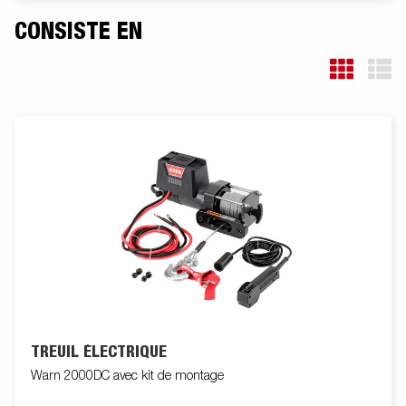
châssis de la remorque. Roulements de roue étanches pour
une durée de vie prolongée. Le treuil et la potence de treuil sont
CONSISTE EN
facilement réglables pour s'adapter à votre bateau. La potence
de treuil est également équipée d'une chaine de sécurité
supplémentaire pour transporter votre bateau sur votre
remorque en toute sécurité.Les feux télescopiques réglables
facilitent l'utilisation de la remorque pour bateau, offrant une
plus grande flexibilité, commodité et sécurité sur la route.
L'ensemble de feu est entièrement étanche, y compris le
connecteur et le faiceau. Les images sont fournies à titre
indicatif uniquement et peuvent ilustrer des équipements en
option.
TREUIL ÉLECTRIQUE
Warn 2000DC avec kit de montage