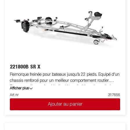
de sécurité supplémentaire à utiliser pendant le transport. Les
feux télescopiques réglables facilitent l'utilisation de la remorque
pour bateau, offrant une plus grande flexibilité, commodité et
sécurité sur la route. L'ensemble de feu est entièrement
étanche, y compris le connecteur et le faiceau. La remorque à
bateau en photo peut être équipée en option.
221800B SR X
Remorque freinée pour bateaux jusqu'à 22 pieds. Equipé d'un
chassis renforcé pour un meilleur comportement routier.
Berceau arrière renforcé inclinable et double rouleaux latéraux
Afficher plus
réglables de haute qualité pour s'adapter facilement à votre
Art nr
317656
bateau. Chassis galvanisé à chaud pour une meilleure
Ajouter au panier
protection et durée de vie de votre remorque. Les faisceaux
électriques sont entièrement dissimulés et protégés dans le
châssis de la remorque. Roulements de roue étanches pour
une durée de vie prolongée. Le treuil et la potence de treuil sont
facilement réglables pour s'adapter à votre bateau. La potence