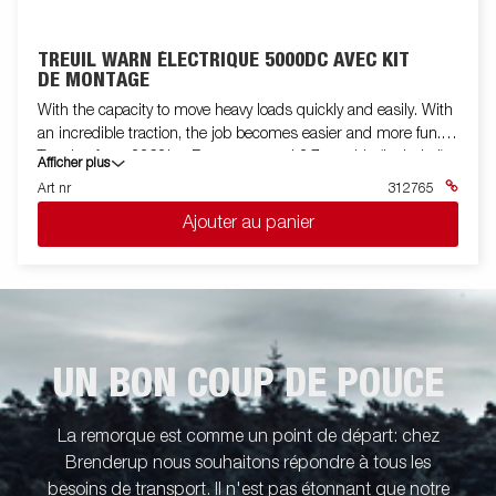
TREUIL WARN ÉLECTRIQUE 5000DC AVEC KIT
DE MONTAGE
With the capacity to move heavy loads quickly and easily. With
an incredible traction, the job becomes easier and more fun.
Traction force 2268kg, Remote control 3.7m cable (included).
Afficher plus
Line 18.3 m. Motor: Permanent magnet. Brake: Dynamic and
Art nr
312765
mechanical. Voltage: 12 volts DC. Coupling (disengagement):
Ajouter au panier
Via lever. Drum diameter: 7.62 cm. Gearbox: 3-stage planetary
gear. Lin leader: Hawse. Exchange: 216: 1
UN BON COUP DE POUCE
La remorque est comme un point de départ: chez
Brenderup nous souhaitons répondre à tous les
besoins de transport. Il n'est pas étonnant que notre