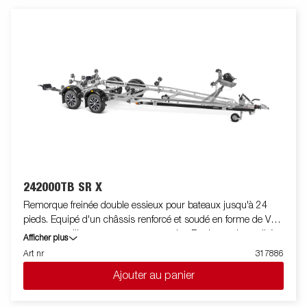
remorque. Roulements de roue étanches pour une durée de vie
prolongée. Le treuil et la potence de treuil sont facilement
réglables pour s'adapter à votre bateau. La potence de treuil est
également équipée d'une chaine de sécurité supplémentaire
pour sécuriser le bateau sur votre remorque lors du transport.
Les feux télescopiques réglables facilitent l'utilisation de la
remorque pour bateau, offrant une plus grande flexibilité,
commodité et sécurité sur la route. L'ensemble de feu est
entièrement étanche, y compris le connecteur et le faiceau.
242000TB SR X
Remorque freinée double essieux pour bateaux jusqu'à 24
pieds. Equipé d'un châssis renforcé et soudé en forme de V
pour un meilleur comportement routier. Rouleaux de qualité
Afficher plus
supérieure pour diminuer les contraintes sur la coque du
Art nr
317886
bateau. Berceau arrière inclinable et doubles rouleaux latéraux
Ajouter au panier
réglables pour s'adapter facilement à votre bateau. Chassis
galvanisé à chaud pour une meilleure protection et la durée de
vie de votre remorque. Les faisceaux électriques sont