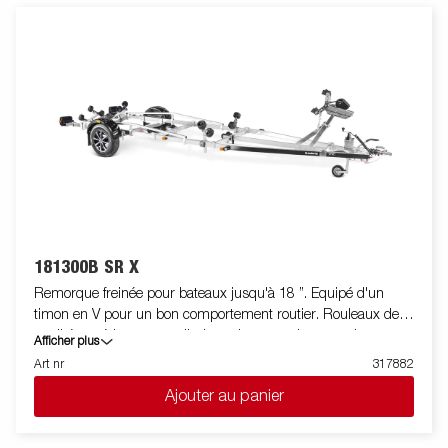
une durée de vie prolongée. Le treuil et la potence de treuil sont
facilement réglables pour s'adapter à votre bateau. La potence
de treuil est également équipée d'une chaine de sécurité
supplémentaire pour transporter votre bateau sur votre
remorque en toute sécurité. Les feux télescopiques réglables
facilitent l'utilisation de la remorque pour bateau, offrant une
plus grande flexibilité, commodité et sécurité sur la route.
L'ensemble de feu est entièrement étanche, y compris le
connecteur et le faiceau. Les images sont fournies à titre
indicatif uniquement et peuvent ilustrer des équipements en
option.
181300B SR X
Remorque freinée pour bateaux jusqu'à 18 ”. Equipé d'un
timon en V pour un bon comportement routier. Rouleaux de
qualité supérieure pour diminuer les contraintes sur la coque
Afficher plus
du bateau. Berceau arrière inclinable et doubles rouleaux
Art nr
317882
latéraux réglables pour s'adapter facilement à votre bateau.
Ajouter au panier
Chassis galvanisé à chaud pour une meilleure protection et
durée de vie de votre remorque. Les faisceaux électriques sont
entièrement dissimulés et protégés dans le châssis de la