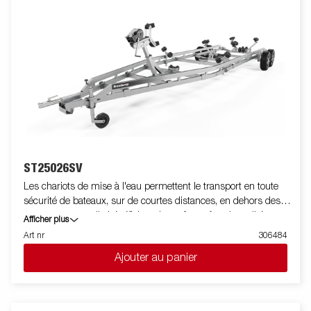
Roulements de roue étanches pour une durée de vie prolongée.
Le treuil et la potence de treuil sont facilement réglables pour
s'adapter à votre bateau. La potence de treuil est également
équipée d'une chaine de sécurité supplémentaire pour
sécuriser votre bateau sur la remorque lors du transport. Les
feux télescopiques réglables facilitent l'utilisation de la remorque
pour bateau, offrant une plus grande flexibilité, commodité et
sécurité sur la route. L'ensemble de feu est entièrement
étanche, y compris le connecteur et le faiceau. Les images sont
fournies à titre indicatif uniquement et peuvent illustrer des
équipements en option.
ST25026SV
Les chariots de mise à l'eau permettent le transport en toute
sécurité de bateaux, sur de courtes distances, en dehors des
routes ouvertes . Ils bénéficient des mêmes fonctionnalités que
Afficher plus
les porte bateaux grâce au treuil et rouleaux réglables. Les
Art nr
306484
images ne sont données qu'à titre indicatif et peuvent présenter
Ajouter au panier
des équipements optionnels