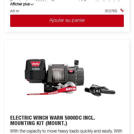
Traction force 2268kg, Remote control 3.7m cable (included).
Afficher plus
Line 18.3 m. Motor: Permanent magnet. Brake: Dynamic and
Art nr
312765
mechanical. Voltage: 12 volts DC. Coupling (disengagement):
Ajouter au panier
Via lever. Drum diameter: 7.62 cm. Gearbox: 3-stage planetary
gear. Lin leader: Hawse. Exchange: 216: 1
ELECTRIC WINCH WARN 5000DC INCL.
MOUNTING KIT (MOUNT.)
With the capacity to move heavy loads quickly and easily. With