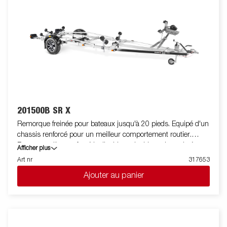
201500B SR X
Remorque freinée pour bateaux jusqu'à 20 pieds. Equipé d'un
chassis renforcé pour un meilleur comportement routier.
Berceau arrière renforcé inclinable et double rouleaux latéraux
Afficher plus
réglables de haute qualité pour s'adapter facilement à votre
Art nr
317653
bateau. Chassis galvanisé à chaud pour une meilleure
Ajouter au panier
protection et durée de vie de votre remorque. Les faisceaux
électriques sont entièrement dissimulés et protégés dans le
châssis de la remorque. Roulements de roue étanches pour
une durée de vie prolongée. Le treuil et la potence de treuil sont
facilement réglables pour s'adapter à votre bateau. La potence