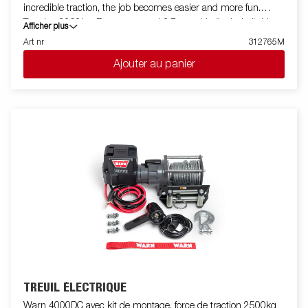
incredible traction, the job becomes easier and more fun.
Traction 2268kg, Remote control 3.7 m cable (included). Lina
Afficher plus
18.3 m. Engine: Permanent magnet. Brake: Dynamic and
Art nr
312765M
mechanical. Volt: 12 volts DC. Coupling (decoupling): Via lever.
Ajouter au panier
Drum diameter: 7.62 cm. Gearbox: 3 stage planetary gearbox.
Line manager: Hawse. Gear: 216: 1
TREUIL ÉLECTRIQUE
Warn 4000DC avec kit de montage, force de traction 2500kg