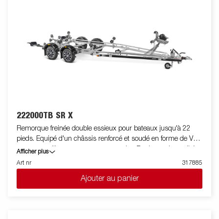
de treuil est également équipée d'une chaine de sécurité
supplémentaire pour transporter votre bateau sur votre
remorque en toute sécurité. Les feux télescopiques réglables
facilitent l'utilisation de la remorque pour bateau, offrant une
plus grande flexibilité, commodité et sécurité sur la route.
L'ensemble de feu est entièrement étanche, y compris le
connecteur et le faiceau. Les images sont fournies à titre
indicatif uniquement et peuvent ilustrer des équipements en
option.
222000TB SR X
Remorque freinée double essieux pour bateaux jusqu'à 22
pieds. Equipé d'un châssis renforcé et soudé en forme de V
pour un meilleur comportement routier. Rouleaux de qualité
Afficher plus
supérieure pour diminuer les contraintes sur la coque du
Art nr
317885
bateau. Berceau arrière inclinable et doubles rouleaux latéraux
Ajouter au panier
réglables pour s'adapter facilement à votre bateau. Chassis
galvanisé à chaud pour la protection et la durée de vie de votre
remorque. Les faisceaux électriques sont entièrement
dissimulés et protégés dans le châssis de la remorque.