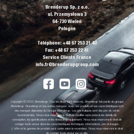
Brenderup Sp. z o.o.
ul. Przemysłowa 3
64-730 Wieleń
Pologne
Téléphone: +48 67 253 21 40
Fax: +48 67 253 22 41
Service Clients France
info.fr@brenderupgroup.com
Copyright © 2025 Brenderup. Tous les droits sont réservés. Brenderup fait partie du groupe
Brenderup. Brenderup et ses autres marques, avec ses produits et ses caractéristiques sont
des marques déposées du Groupe Brenderup. Les prix indiqués sont des prix de vente
recommandés. Nous nous réservons le droit de modifier sans préavis les détails de
conception, les spécifications et les niveaux d'équipement. Nous nous réservons le droit de
corriger toute erreur dans les caractéristiques techniques, informations, prix et images.
L’offre et la gamme de produits peut varier selon le revendeur. Nous nous réservons le droit
de corriger toute erreur sur ce site.