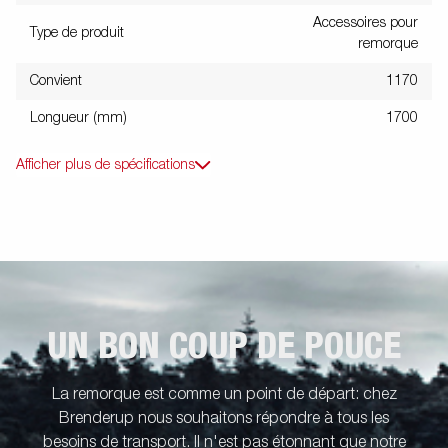
Accessoires pour
Type de produit
remorque
Convient
1170
Longueur (mm)
1700
Afficher plus de spécifications
UN BON COUP DE POUCE
La remorque est comme un point de départ: chez
Brenderup nous souhaitons répondre à tous les
besoins de transport. Il n'est pas étonnant que notre