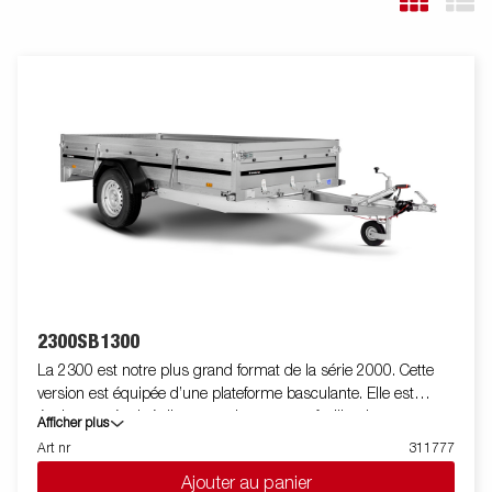
2300SB1300
La 2300 est notre plus grand format de la série 2000. Cette
version est équipée d’une plateforme basculante. Elle est
également équipé d'un amortisseur pour faciliter la
Afficher plus
manipulation de la plateforme et freiner le basculement.. Le
Art nr
311777
panneau arrière renforcé facilite le chargement des motos, des
Ajouter au panier
tondeuses à gazon ou des déchets de jardin. La remorque est