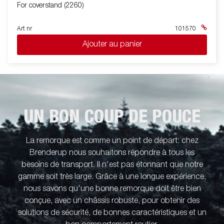
For coverstand (2260)
Art nr
101570
Ajouter au panier
UN BON COUP DE POUCE
La remorque est comme un point de départ: chez
Brenderup nous souhaitons répondre à tous les
besoins de transport. Il n'est pas étonnant que notre
gamme soit très large. Grâce à une longue expérience,
nous savons qu'une bonne remorque doit être bien
conçue, avec un châssis robuste, pour obtenir des
solutions de sécurité, de bonnes caractéristiques et un