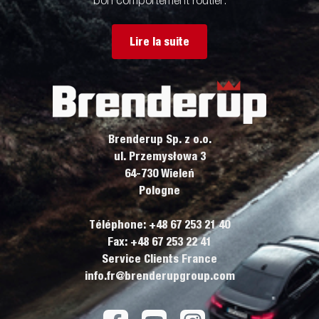
bon comportement routier.
Lire la suite
Brenderup Sp. z o.o.
ul. Przemysłowa 3
64-730 Wieleń
Pologne
Téléphone: +48 67 253 21 40
Fax: +48 67 253 22 41
Service Clients France
info.fr@brenderupgroup.com