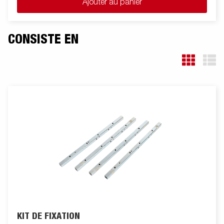
Ajouter au panier
tondeuses à gazon ou des déchets de jardin. La remorque est
dotée de panneaux latéraux renforcés de 40 cm de haut pour
un volume de chargement plus élevé. La remorque est facile à
charger et possède des panneaux avant et arrière ouvrants
CONSISTE EN
pour le chargement de marchandises plus longues. Toutes les
versions sont équipées d'anneaux d'arrimage intérieurs pour
sécuriser le chargement et le transport des marchandises.
Comme toujours, Brenderup propose une large gamme
d’accessoires pour ses remorques. Les images sont fournies à
titre indicatif uniquement et peuvent illustrer des équipements
optionnels.
KIT DE FIXATION