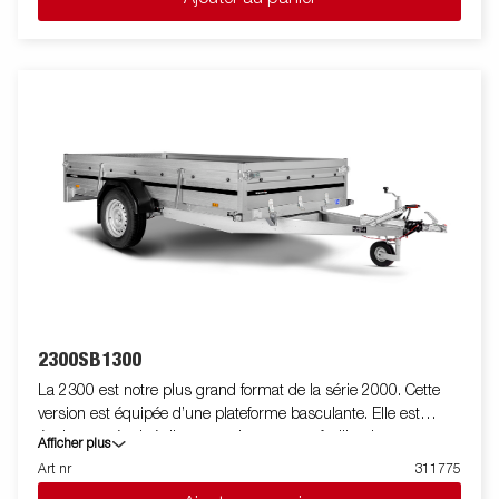
tondeuses à gazon ou des déchets de jardin. La remorque est
dotée de panneaux latéraux renforcés de 40 cm de haut pour
un volume de chargement plus élevé. La remorque est facile à
charger et possède des panneaux avant et arrière ouvrants
pour le chargement de marchandises plus longues. Toutes les
versions sont équipées d'anneaux d'arrimage intérieurs pour
sécuriser le chargement et le transport des marchandises.
Comme toujours, Brenderup propose une large gamme
d’accessoires pour ses remorques. Les images sont fournies à
titre indicatif uniquement et peuvent illustrer des équipements
optionnels.
2300SB1300
La 2300 est notre plus grand format de la série 2000. Cette
version est équipée d’une plateforme basculante. Elle est
également équipé d'un amortisseur pour faciliter la
Afficher plus
manipulation de la plateforme et freiner le basculement.. Le
Art nr
311775
panneau arrière renforcé facilite le chargement des motos, des