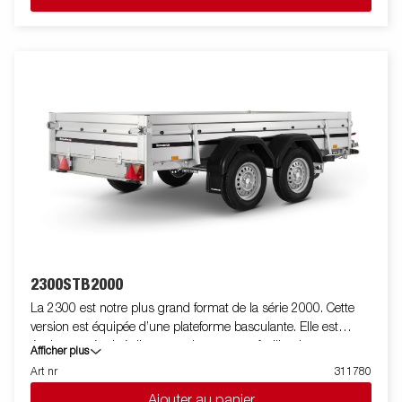
dotée de panneaux latéraux renforcés de 40 cm de haut pour
un volume de chargement plus élevé. La remorque est facile à
charger et possède des panneaux avant et arrière ouvrants
pour le chargement de marchandises plus longues. Toutes les
versions sont équipées d'anneaux d'arrimage intérieurs pour
sécuriser le chargement et le transport des marchandises.
Comme toujours, Brenderup propose une large gamme
d’accessoires pour ses remorques. Les images sont fournies à
titre indicatif uniquement et peuvent illustrer des équipements
optionnels.
2300STB2000
La 2300 est notre plus grand format de la série 2000. Cette
version est équipée d’une plateforme basculante. Elle est
également équipé d'un amortisseur pour faciliter la
Afficher plus
manipulation de la plateforme et freiner le basculement.. Le
Art nr
311780
panneau arrière renforcé facilite le chargement des motos, des
Ajouter au panier