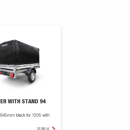
VER WITH STAND 94
945mm black for 1205 with
313914