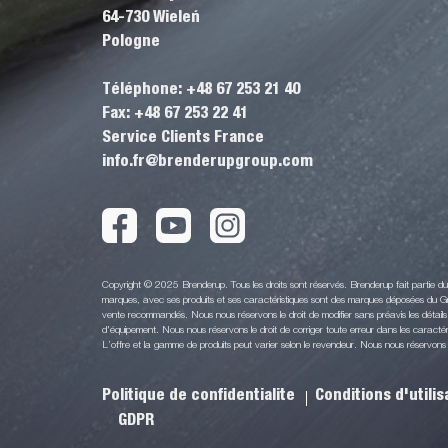
64-730 Wieleń
Pologne
Téléphone: +48 67 253 21 40
Fax: +48 67 253 22 41
Service Clients France
info.fr@brenderupgroup.com
Copyright © 2025 Brenderup. Tous les droits sont réservés. Brenderup fait partie 
marques, avec ses produits et ses caractéristiques sont des marques déposées du Gr
vente recommandés. Nous nous réservons le droit de modifier sans préavis les détails 
d'équipement. Nous nous réservons le droit de corriger toute erreur dans les caractéri
L’offre et la gamme de produits peut varier selon le revendeur. Nous nous réservons le 
Politique de confidentialite
Conditions d'utili
GDPR