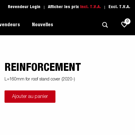
Revendeur Login
Afficher les prix
Incl. T.V.A.
Excl. T.V.A.
0
evendeurs
Nouvelles
REINFORCEMENT
Polyvalent
L'école de conduite
1205 Limited Edition
rque
Bateau
Pièces de rechange
L=160mm for roof stand cover (2020-)
Transport de véhicule
Ajouter au panier
pots
Remorques Pour Professionnels
Sports Nautiques
Remorques Pour Entrepreuneur