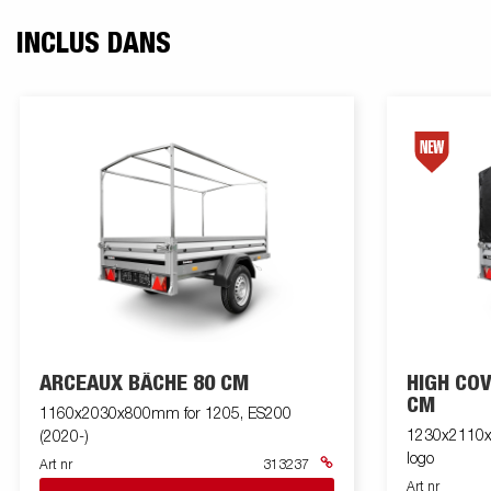
INCLUS DANS
ARCEAUX BÂCHE 80 CM
HIGH CO
CM
1160x2030x800mm for 1205, ES200
1230x2110x
(2020-)
logo
Art nr
313237
Art nr