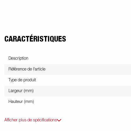
Voitures électriques
Benne et tri
Ac
Électricité / Feux
Fourgons
Kits d'extension
Roue
benne
na
CARACTÉRISTIQUES
Plancher
Kit accessoire
B
Description
Référence de l'article
Type de produit
Largeur (mm)
Hauteur (mm)
Afficher plus de spécifications