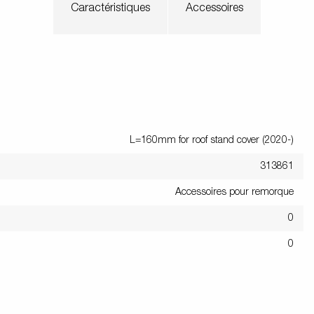
Caractéristiques
Accessoires
Un poids au timon correct
tivités
Équipement de
Rampes de
s jockey
Bequille
utiques
charge
chargement
Roues / Jan
ennes
Boîtes à outils
Treuils
Garde-bo
L=160mm for roof stand cover (2020-)
313861
Accessoires pour remorque
0
0