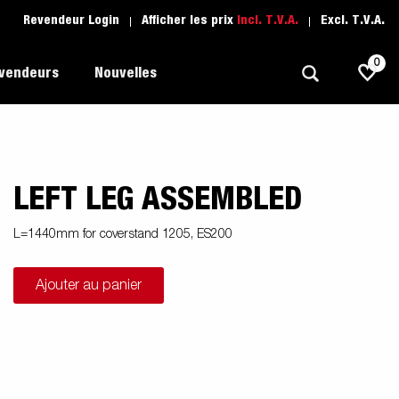
Revendeur Login
Afficher les prix
Incl. T.V.A.
Excl. T.V.A.
0
evendeurs
Nouvelles
LEFT LEG ASSEMBLED
Polyvalent
L'école de conduite
1205 Limited Edition
rque
Bateau
Pièces de rechange
L=1440mm for coverstand 1205, ES200
Transport de véhicule
Ajouter au panier
pots
Remorques Pour Professionnels
Sports Nautiques
Remorques Pour Entrepreuneur