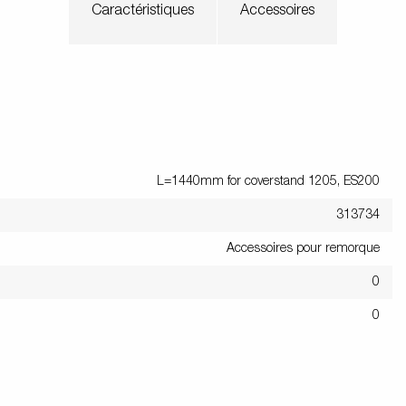
Caractéristiques
Accessoires
Un poids au timon correct
tivités
Équipement de
Rampes de
s jockey
Bequille
utiques
charge
chargement
Roues / Jan
ennes
Boîtes à outils
Treuils
Garde-bo
L=1440mm for coverstand 1205, ES200
313734
Accessoires pour remorque
0
0