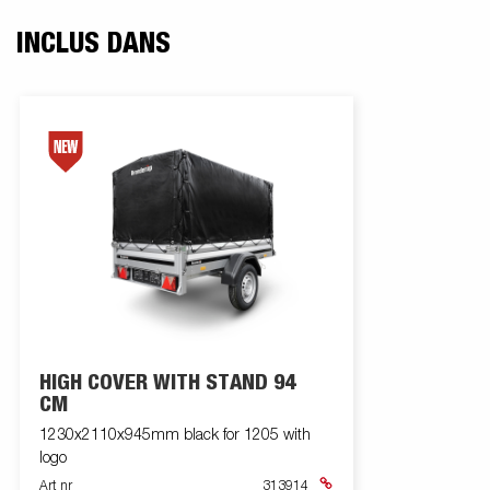
INCLUS DANS
HIGH COVER WITH STAND 94
CM
1230x2110x945mm black for 1205 with
logo
Art nr
313914