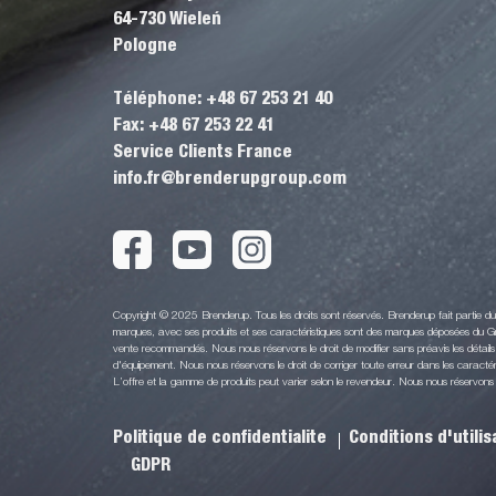
64-730 Wieleń
Pologne
Téléphone: +48 67 253 21 40
Fax: +48 67 253 22 41
Service Clients France
info.fr@brenderupgroup.com
Copyright © 2025 Brenderup. Tous les droits sont réservés. Brenderup fait partie 
marques, avec ses produits et ses caractéristiques sont des marques déposées du Gr
vente recommandés. Nous nous réservons le droit de modifier sans préavis les détails 
d'équipement. Nous nous réservons le droit de corriger toute erreur dans les caractéri
L’offre et la gamme de produits peut varier selon le revendeur. Nous nous réservons le 
Politique de confidentialite
Conditions d'utili
GDPR