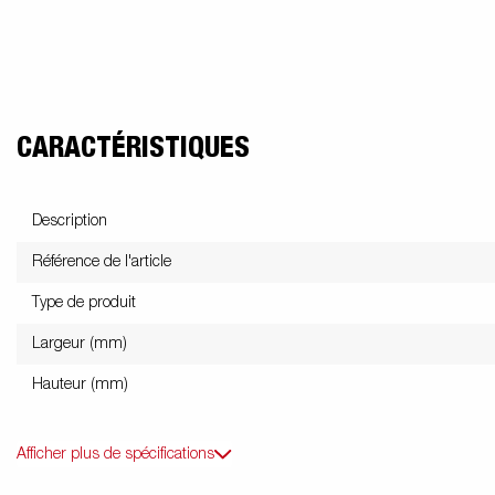
Voitures électriques
Benne et tri
Ac
Électricité / Feux
Fourgons
Kits d'extension
Roue
benne
na
CARACTÉRISTIQUES
Plancher
Kit accessoire
B
Description
Référence de l'article
Type de produit
Largeur (mm)
Hauteur (mm)
Afficher plus de spécifications