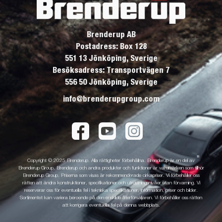
Brenderup AB
Postadress: Box 128
551 13 Jönköping, Sverige
Besöksadress: Transportvägen 7
556 50 Jönköping, Sverige
info@brenderupgroup.com
Copyright © 2025 Brenderup. Alla rättigheter förbehållna. Brenderup är en del av
Brenderup Group. Brenderup och andra produkter och funktioner är varumärken som tillhör
Brenderup Group. Priserna som visas är rekommenderade cirkapriser. Vi förbehåller oss
rätten att ändra konstruktioner, specifikationer och utrustningsnivåer utan förvarning. Vi
reserverar oss för eventuella fel i tekniska specifikationer, information, priser och bilder.
Sortimentet kan variera beroende på den enskilde återförsäljaren. Vi förbehåller oss rätten
att korrigera eventuella fel på denna webbplats.