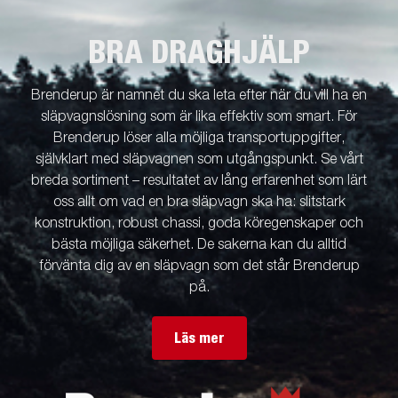
BRA DRAGHJÄLP
Brenderup är namnet du ska leta efter när du vill ha en
släpvagnslösning som är lika effektiv som smart. För
Brenderup löser alla möjliga transportuppgifter,
självklart med släpvagnen som utgångspunkt. Se vårt
breda sortiment – resultatet av lång erfarenhet som lärt
oss allt om vad en bra släpvagn ska ha: slitstark
konstruktion, robust chassi, goda köregenskaper och
bästa möjliga säkerhet. De sakerna kan du alltid
förvänta dig av en släpvagn som det står Brenderup
på.
Läs mer