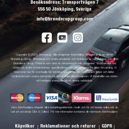
Besöksadress: Transportvägen 7
556 50 Jönköping, Sverige
info@brenderupgroup.com
Copyright © 2025 Brenderup. Alla rättigheter förbehållna. Brenderup är en del av
Brenderup Group. Brenderup och andra produkter och funktioner är varumärken som tillhör
Brenderup Group. Priserna som visas är rekommenderade cirkapriser. Vi förbehåller oss
rätten att ändra konstruktioner, specifikationer och utrustningsnivåer utan förvarning. Vi
reserverar oss för eventuella fel i tekniska specifikationer, information, priser och bilder.
Sortimentet kan variera beroende på den enskilde återförsäljaren. Vi förbehåller oss rätten
att korrigera eventuella fel på denna webbplats.
Våra återförsäljare erbjuder olika betalningsalternativ i butik och för att betala online när du
valt att använda Click & Collect. För mer information kontakta din närmaste återförsäljare.
Köpvilkor
Reklamationer och returer
GDPR