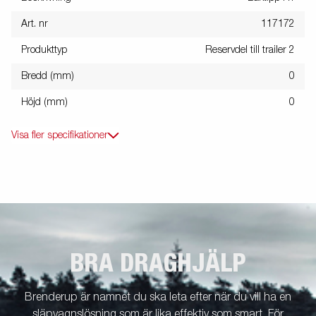
Art. nr
117172
Produkttyp
Reservdel till trailer 2
Bredd (mm)
0
Höjd (mm)
0
Visa fler specifikationer
BRA DRAGHJÄLP
Brenderup är namnet du ska leta efter när du vill ha en
släpvagnslösning som är lika effektiv som smart. För