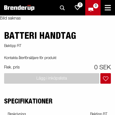
0
0
Bild saknas
BATTERI HANDTAG
Baktipp RT
Kontakta återförsäljare för produkt
0 SEK
Rek. pris
Lägg i inköpslista
SPECIFIKATIONER
Beskrivning
Baktipp RT