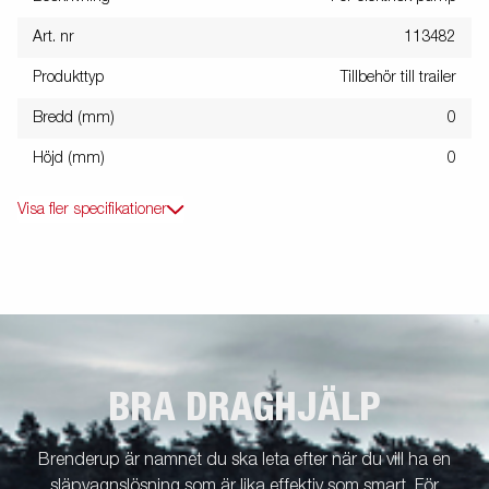
Art. nr
113482
Produkttyp
Tillbehör till trailer
Bredd (mm)
0
Höjd (mm)
0
Visa fler specifikationer
BRA DRAGHJÄLP
Brenderup är namnet du ska leta efter när du vill ha en
släpvagnslösning som är lika effektiv som smart. För