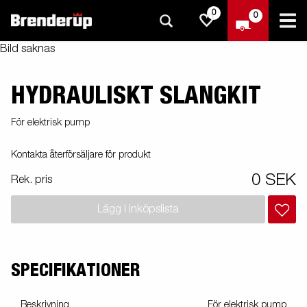
0
0
Bild saknas
HYDRAULISKT SLANGKIT
För elektrisk pump
Kontakta återförsäljare för produkt
0 SEK
Rek. pris
Lägg i inköpslista
SPECIFIKATIONER
Beskrivning
För elektrisk pump