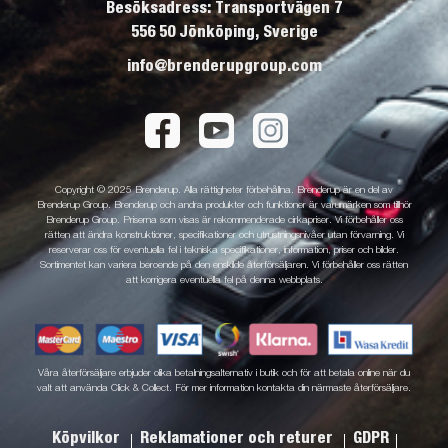
Besöksadress: Transportvägen 7
556 50 Jönköping, Sverige
info@brenderupgroup.com
Copyright © 2025 Brenderup. Alla rättigheter förbehållna. Brenderup är en del av
Brenderup Group. Brenderup och andra produkter och funktioner är varumärken som tillhör
Brenderup Group. Priserna som visas är rekommenderade cirkapriser. Vi förbehåller oss
rätten att ändra konstruktioner, specifikationer och utrustningsnivåer utan förvarning. Vi
reserverar oss för eventuella fel i tekniska specifikationer, information, priser och bilder.
Sortimentet kan variera beroende på den enskilde återförsäljaren. Vi förbehåller oss rätten
att korrigera eventuella fel på denna webbplats.
Våra återförsäljare erbjuder olika betalningsalternativ i butik och för att betala online när du
valt att använda Click & Collect. För mer information kontakta din närmaste återförsäljare.
Köpvilkor
Reklamationer och returer
GDPR