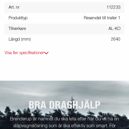
Art. nr
112233
Produkttyp
Reservdel till trailer 1
Tillverkare
AL-KO
Längd (mm)
2640
Visa fler specifikationer
BRA DRAGHJÄLP
Brenderup är namnet du ska leta efter när du vill ha en
släpvagnslösning som är lika effektiv som smart. För