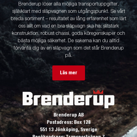
Brenderup löser alla möjliga transportuppgifter,
självklart med släpvagnen som utgångspunkt. Se vårt
breda sortiment – resultatet av lång erfarenhet som lärt
oss allt om vad en bra släpvagn ska ha: slitstark
konstruktion, robust chassi, goda köregenskaper och
bästa möjliga säkerhet. De sakerna kan du alltid
förvänta dig av en släpvagn som det står Brenderup
på.
Läs mer
Brenderup AB
Postadress: Box 128
551 13 Jönköping, Sverige
Besöksadress: Transportvägen 7