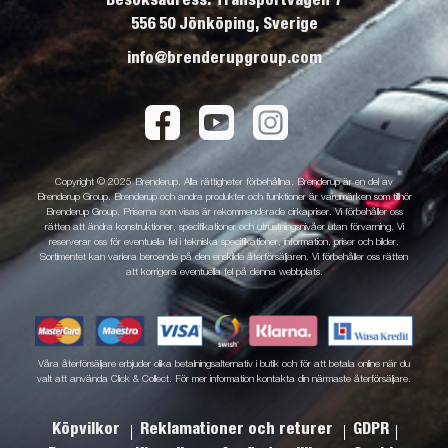
556 50 Jönköping, Sverige
info@brenderupgroup.com
Copyright © 2025 Brenderup. Alla rättigheter förbehållna. Brenderup är en del av
Brenderup Group. Brenderup och andra produkter och funktioner är varumärken som tillhör
Brenderup Group. Priserna som visas är rekommenderade cirkapriser. Vi förbehåller oss
rätten att ändra konstruktioner, specifikationer och utrustningsnivåer utan förvarning. Vi
reserverar oss för eventuella fel i tekniska specifikationer, information, priser och bilder.
Sortimentet kan variera beroende på den enskilde återförsäljaren. Vi förbehåller oss rätten
att korrigera eventuella fel på denna webbplats.
Våra återförsäljare erbjuder olika betalningsalternativ i butik och för att betala online när du
valt att använda Click & Collect. För mer information kontakta din närmaste återförsäljare.
Köpvilkor
Reklamationer och returer
GDPR