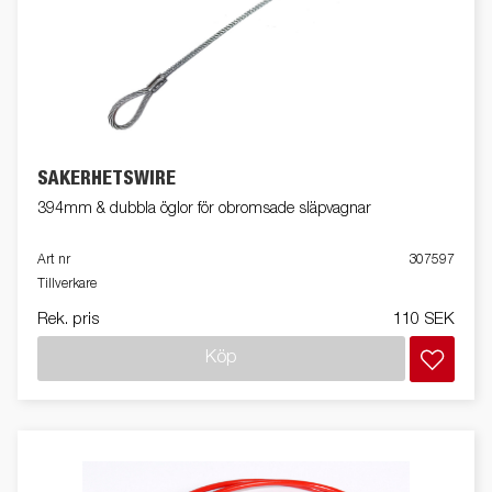
SÄKERHETSWIRE
394mm & dubbla öglor för obromsade släpvagnar
Art nr
307597
Tillverkare
Rek. pris
110 SEK
Köp