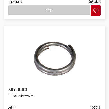
Rek. pris
29 SEK
Köp
BRYTRING
Till säkerhetswire
Art nr
100619