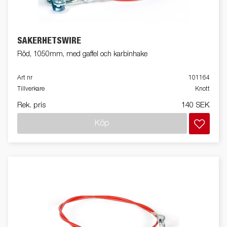
SÄKERHETSWIRE
Röd, 1050mm, med gaffel och karbinhake
Art nr
101164
Tillverkare
Knott
Rek. pris
140 SEK
Köp