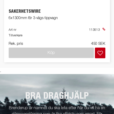
SÄKERHETSWIRE
6x1300mm för 3-vägs tippvagn
Art nr
113513
Tillverkare
Rek. pris
450 SEK
Köp
.
BRA DRAGHJÄLP
Brenderup är namnet du ska leta efter när du vill ha en