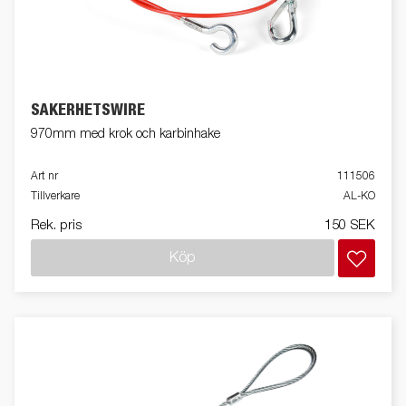
SÄKERHETSWIRE
970mm med krok och karbinhake
Art nr
111506
Tillverkare
AL-KO
Rek. pris
150 SEK
Köp