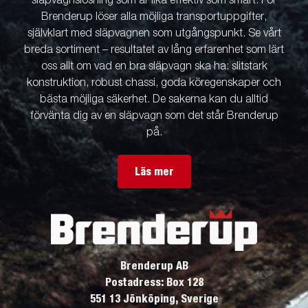
släpvagnslösning som är lika effektiv som smart. För
Brenderup löser alla möjliga transportuppgifter,
självklart med släpvagnen som utgångspunkt. Se vårt
breda sortiment – resultatet av lång erfarenhet som lärt
oss allt om vad en bra släpvagn ska ha: slitstark
konstruktion, robust chassi, goda köregenskaper och
bästa möjliga säkerhet. De sakerna kan du alltid
förvänta dig av en släpvagn som det står Brenderup
på.
Läs mer
Brenderup AB
Postadress: Box 128
551 13 Jönköping, Sverige