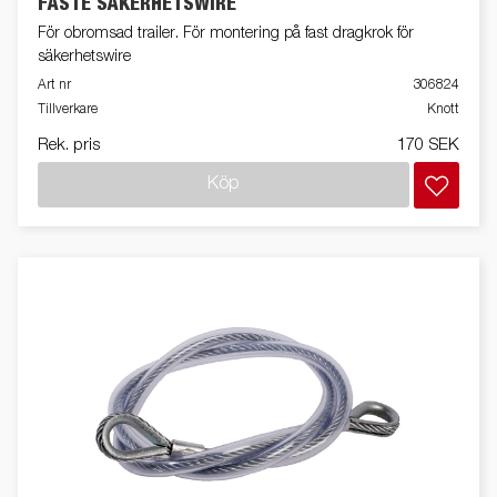
FÄSTE SÄKERHETSWIRE
För obromsad trailer. För montering på fast dragkrok för
säkerhetswire
Art nr
306824
Tillverkare
Knott
Rek. pris
170 SEK
Köp