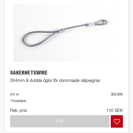
SÄKERHETSWIRE
284mm & dubbla öglor för obromsade släpvagnar
Art nr
306398
Tillverkare
Rek. pris
110 SEK
Köp