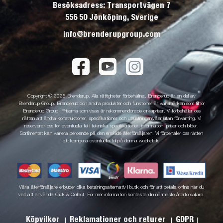
Besöksadress: Transportvägen 7
556 50 Jönköping, Sverige
info@brenderupgroup.com
Copyright © 2025 Brenderup. Alla rättigheter förbehållna. Brenderup är en del av
Brenderup Group. Brenderup och andra produkter och funktioner är varumärken som tillhör
Brenderup Group. Priserna som visas är rekommenderade cirkapriser. Vi förbehåller oss
rätten att ändra konstruktioner, specifikationer och utrustningsnivåer utan förvarning. Vi
reserverar oss för eventuella fel i tekniska specifikationer, information, priser och bilder.
Sortimentet kan variera beroende på den enskilde återförsäljaren. Vi förbehåller oss rätten
att korrigera eventuella fel på denna webbplats.
Våra återförsäljare erbjuder olika betalningsalternativ i butik och för att betala online när du
valt att använda Click & Collect. För mer information kontakta din närmaste återförsäljare.
Köpvilkor
Reklamationer och returer
GDPR