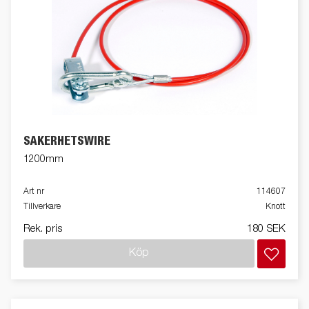
SÄKERHETSWIRE
1200mm
Art nr
114607
Tillverkare
Knott
Rek. pris
180 SEK
Köp