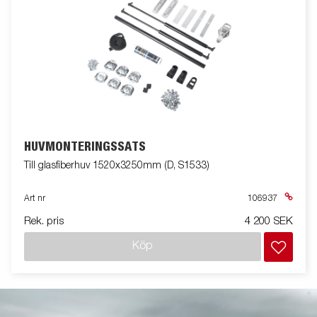
HUVMONTERINGSSATS
Till glasfiberhuv 1520x3250mm (D, S1533)
Art nr
106937
Rek. pris
4 200 SEK
Köp