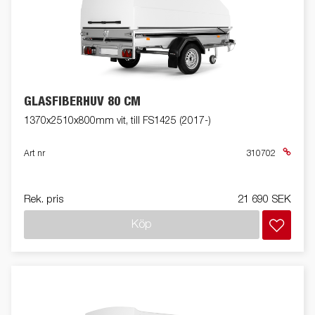
GLASFIBERHUV 80 CM
1370x2510x800mm vit, till FS1425 (2017-)
Art nr
310702
Rek. pris
21 690 SEK
Köp