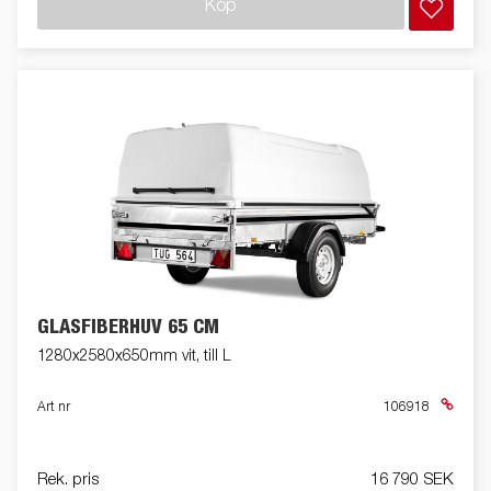
Köp
GLASFIBERHUV 65 CM
1280x2580x650mm vit, till L
Art nr
106918
Rek. pris
16 790 SEK