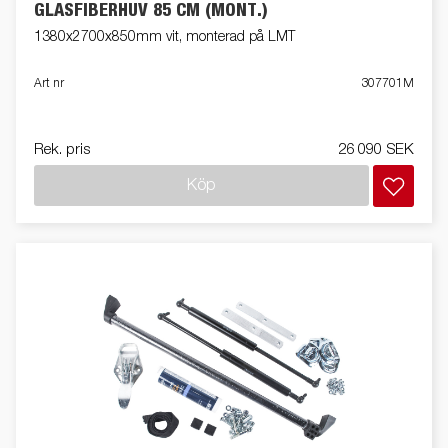
GLASFIBERHUV 85 CM (MONT.)
1380x2700x850mm vit, monterad på LMT
Art nr
307701M
Rek. pris
26 090 SEK
Köp