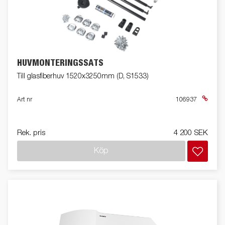
HUVMONTERINGSSATS
Till glasfiberhuv 1520x3250mm (D, S1533)
Art nr
106937
Rek. pris
4 200 SEK
Köp