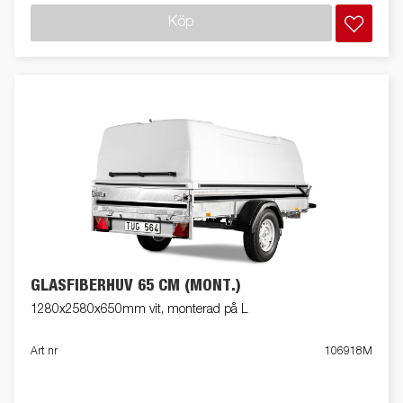
Köp
GLASFIBERHUV 65 CM (MONT.)
1280x2580x650mm vit, monterad på L
Art nr
106918M