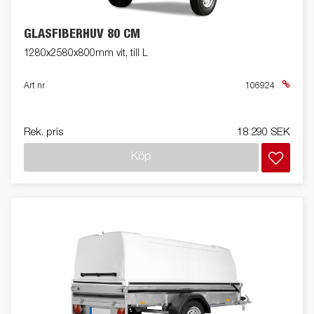
GLASFIBERHUV 80 CM
1280x2580x800mm vit, till L
Art nr
106924
Rek. pris
18 290 SEK
Köp