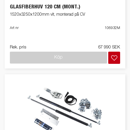
GLASFIBERHUV 120 CM (MONT.)
1520x3250x1200mm vit, monterad på CV
Art nr
106932M
Rek. pris
67 990 SEK
Köp