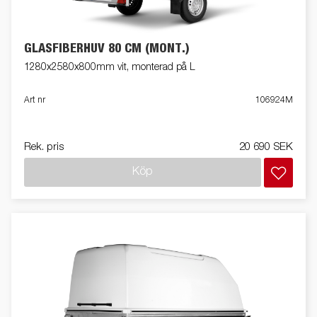
GLASFIBERHUV 80 CM (MONT.)
1280x2580x800mm vit, monterad på L
Art nr
106924M
Rek. pris
20 690 SEK
Köp