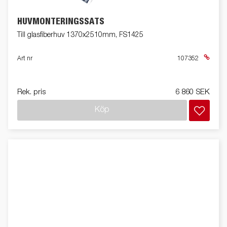
HUVMONTERINGSSATS
Till glasfiberhuv 1370x2510mm, FS1425
Art nr
107352
Rek. pris
6 860 SEK
Köp