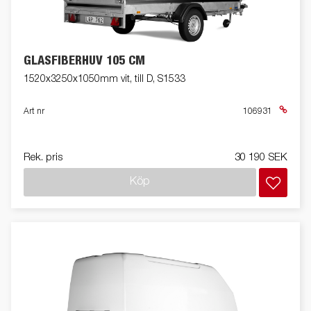
GLASFIBERHUV 105 CM
1520x3250x1050mm vit, till D, S1533
Art nr
106931
Rek. pris
30 190 SEK
Köp