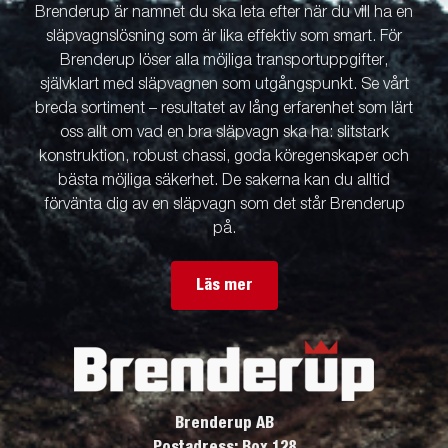
Brenderup är namnet du ska leta efter när du vill ha en
släpvagnslösning som är lika effektiv som smart. För
Brenderup löser alla möjliga transportuppgifter,
självklart med släpvagnen som utgångspunkt. Se vårt
breda sortiment – resultatet av lång erfarenhet som lärt
oss allt om vad en bra släpvagn ska ha: slitstark
konstruktion, robust chassi, goda köregenskaper och
bästa möjliga säkerhet. De sakerna kan du alltid
förvänta dig av en släpvagn som det står Brenderup
på.
Läs mer
Brenderup AB
Postadress: Box 128