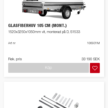
GLASFIBERHUV 105 CM (MONT.)
1520x3250x1050mm vit, monterad på D, S1533
Art nr
106931M
Rek. pris
33 190 SEK
Köp