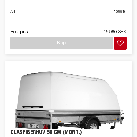
Art nr
106916
Rek. pris
15 990 SEK
Köp
GLASFIBERHUV 50 CM (MONT.)