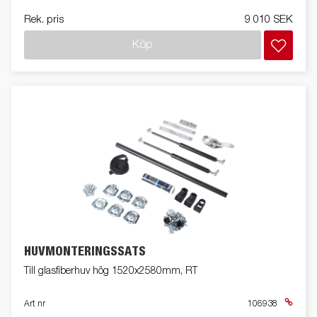
Rek. pris
9 010 SEK
Köp
HUVMONTERINGSSATS
Till glasfiberhuv hög 1520x2580mm, RT
Art nr
106938