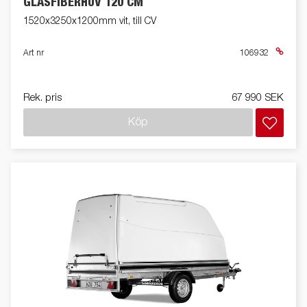
GLASFIBERHUV 120 CM
1520x3250x1200mm vit, till CV
Art nr
106932
Rek. pris
67 990 SEK
Köp