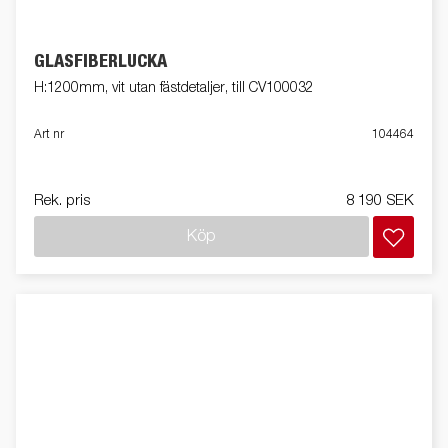
GLASFIBERLUCKA
H:1200mm, vit utan fästdetaljer, till CV100032
Art nr
104464
Rek. pris
8 190 SEK
Köp