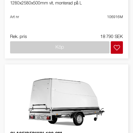
1280x2580x500mm vit, monterad på L
Art nr
106916M
Rek. pris
18 790 SEK
Köp