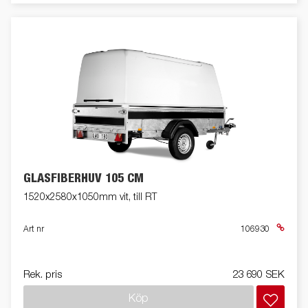
GLASFIBERHUV 105 CM
1520x2580x1050mm vit, till RT
Art nr
106930
Rek. pris
23 690 SEK
Köp