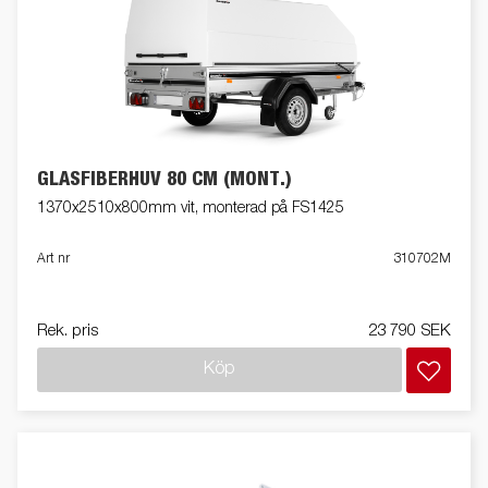
GLASFIBERHUV 80 CM (MONT.)
1370x2510x800mm vit, monterad på FS1425
Art nr
310702M
Rek. pris
23 790 SEK
Köp