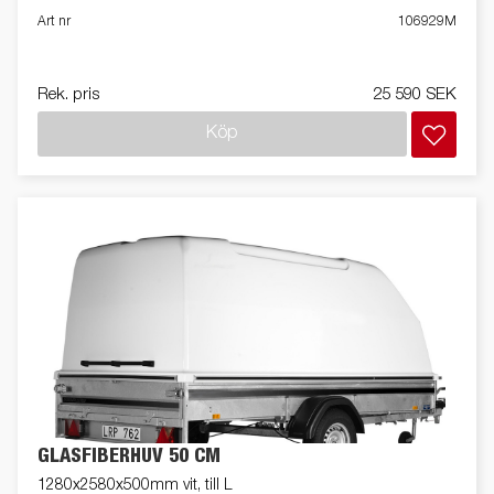
Art nr
106929M
Rek. pris
25 590 SEK
Köp
GLASFIBERHUV 50 CM
1280x2580x500mm vit, till L