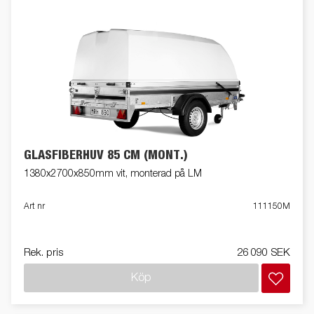
GLASFIBERHUV 85 CM (MONT.)
1380x2700x850mm vit, monterad på LM
Art nr
111150M
Rek. pris
26 090 SEK
Köp