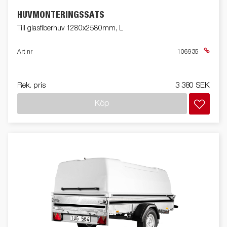
HUVMONTERINGSSATS
Till glasfiberhuv 1280x2580mm, L
Art nr
106935
Rek. pris
3 380 SEK
Köp