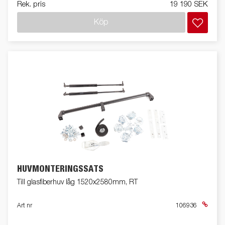
Rek. pris
19 190 SEK
Köp
HUVMONTERINGSSATS
Till glasfiberhuv låg 1520x2580mm, RT
Art nr
106936