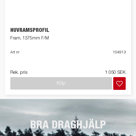
HUVRAMSPROFIL
Fram, 1375mm F/M
Art nr
104913
Rek. pris
1 050 SEK
Köp
BRA DRAGHJÄLP