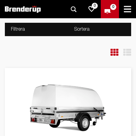
0
0
Filtrera
Sortera