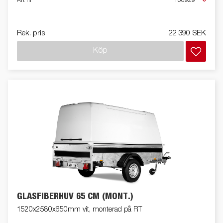
Art nr
106929
Rek. pris
22 390 SEK
Köp
GLASFIBERHUV 65 CM (MONT.)
1520x2580x650mm vit, monterad på RT