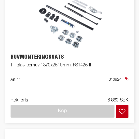
HUVMONTERINGSSATS
Till glasfiberhuv 1370x2510mm, FS1425 II
Art nr
310924
Rek. pris
6 860 SEK
Köp