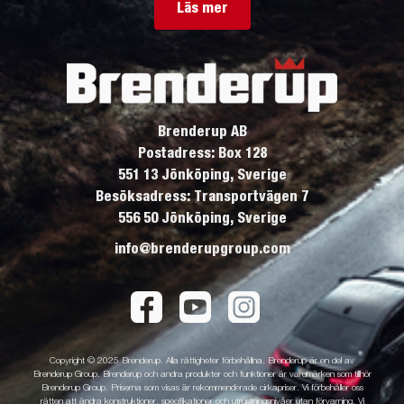
Läs mer
Brenderup AB
Postadress: Box 128
551 13 Jönköping, Sverige
Besöksadress: Transportvägen 7
556 50 Jönköping, Sverige
info@brenderupgroup.com
Copyright © 2025 Brenderup. Alla rättigheter förbehållna. Brenderup är en del av
Brenderup Group. Brenderup och andra produkter och funktioner är varumärken som tillhör
Brenderup Group. Priserna som visas är rekommenderade cirkapriser. Vi förbehåller oss
rätten att ändra konstruktioner, specifikationer och utrustningsnivåer utan förvarning. Vi