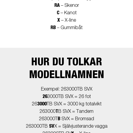
RA
– Skenor
C
– Kanot
X
– X-line
RB
– Gummibåt
HUR DU TOLKAR
MODELLNAMNEN
Exempel: 263000TB SVX
26
3000TB SVX = 26 fot
3000
26
TB SVX = 3000 kg totalvikt
T
263000
B SVX = Tandem
B
263000T
SVX = Bromsad
SV
263000TB
X = Självjusterande vagga