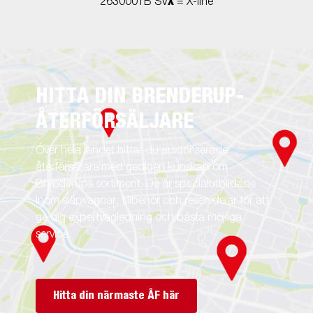
X
263000TB SV
= X-line
HITTA DIN BRENDERUP-
ÅTERFÖRSÄLJARE
Över hela landet hittar du auktoriserade
återförsäljare med gedigen kunskap om
Brenderups sortiment. De är specialutbildade
inom släpvagnar, tillbehör och reservdelar för att
ge dig expertvägledning och bästa möjliga
service.
Hitta din närmaste ÅF här