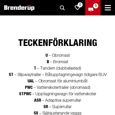
0
0
TECKENFÖRKLARING
U
– Obromsat
B
– Bromsat
T
– Tandem (dubbelaxlad)
ST
– Slipwaytrailer – Båtupptagningsvagn tidigare BUV
UAL
– Obromsat för aluminiumbåt
PWC
– Vattenskotertrailer (obromsad)
STPWC
– Upptagningsvagn för vattenskoter
ASR
– Adaptiva superrullar
SR
– Superrullar
SV
– Självjusterande vagga