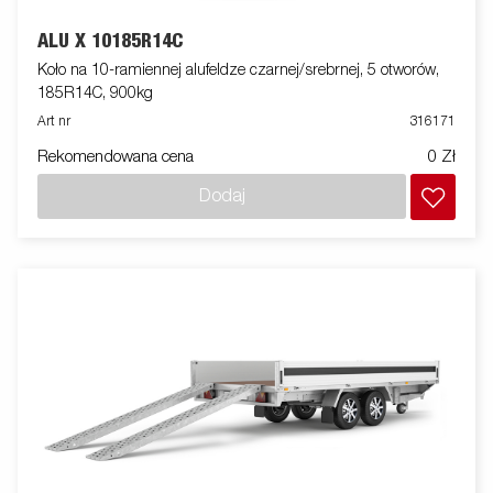
ALU X 10185R14C
Koło na 10-ramiennej alufeldze czarnej/srebrnej, 5 otworów,
185R14C, 900kg
Art nr
316171
Rekomendowana cena
0 Zł
Dodaj