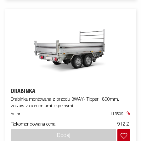
DRABINKA
Drabinka montowana z przodu 3WAY- Tipper 1800mm,
zestaw z elementami złącznymi
Art nr
113509
Rekomendowana cena
912 Zł
Dodaj