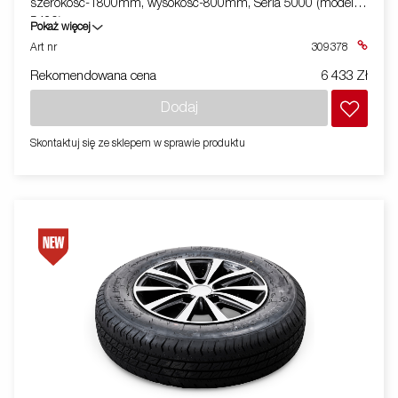
szerokość-1800mm, wysokość-800mm, Seria 5000 (model
5420)
Pokaż więcej
Art nr
309378
Rekomendowana cena
6 433 Zł
Dodaj
Skontaktuj się ze sklepem w sprawie produktu