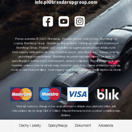
info.pl@brenderupgroup.com
Prawa autorskie © 2025 Brenderup. Wszelkie prawa zastrzeżone. Brenderup jest
częścią Brenderup Group. Brenderup, inne produkty i funkcje są znakami towarowymi
Brenderup Group. Podane ceny artykułów są sugerowanymi cenami detalicznymi.
Zastrzegamy sobie prawo do zmian konstrukcyjnych, specyfikacji oraz wyposażenia bez
uprzedniego powiadomienia. Brenderup nie ponosi odpowiedzialności za błędy w
specyfikacjach technicznych, informacjach, cenach i zdjęciach. Wszelkie informacje oraz
materiały umieszczone na stronie mają charakter poglądowy. Gama produktów może się
różnić w zależności od dilera. Zastrzegamy sobie prawo do poprawiania błędów na stronie
internetowej.
Nasi sprzedawcy oferują różne opcje płatności w sklepie oraz płatności online, jeśli
zdecydujesz się na opcję Click & Collect. Więcej informacji można uzyskać u najbliższego
dealera.
Cechy i zalety
Specyfikacja
Dokument
Akcesoria
Warunki zakupu
Reklamacje i zwroty
GDPR