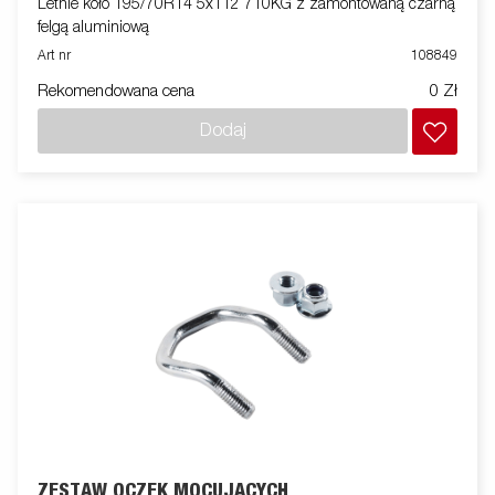
Letnie koło 195/70R14 5x112 710KG z zamontowaną czarną
felgą aluminiową
Art nr
108849
Rekomendowana cena
0 Zł
Dodaj
ZESTAW OCZEK MOCUJACYCH