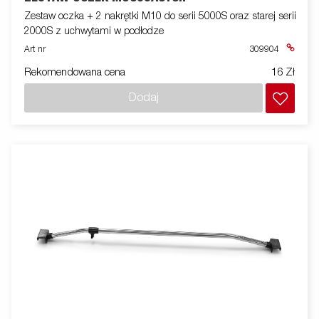
Zestaw oczka + 2 nakrętki M10 do serii 5000S oraz starej serii
2000S z uchwytami w podłodze
Art nr
309904
Rekomendowana cena
16 Zł
Dodaj