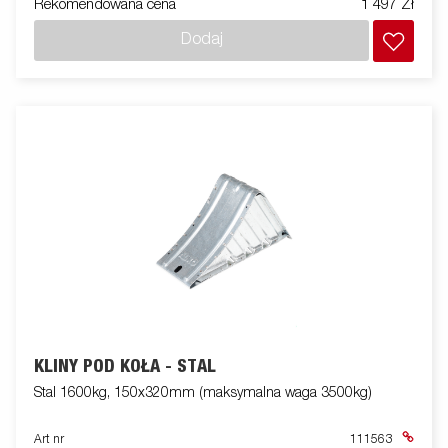
Rekomendowana cena
1 497 Zł
Dodaj
KLINY POD KOŁA - STAL
Stal 1600kg, 150x320mm (maksymalna waga 3500kg)
Art nr
111563