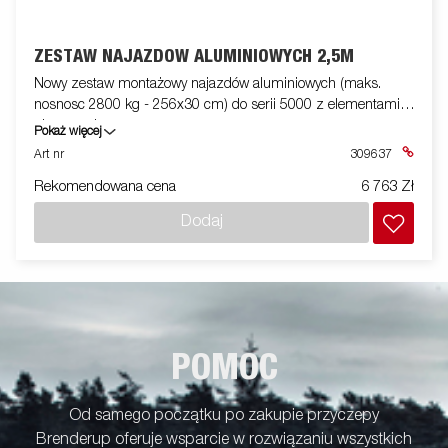
ZESTAW NAJAZDÓW ALUMINIOWYCH 2,5M
Nowy zestaw montażowy najazdów aluminiowych (maks.
nosnosc 2800 kg - 256x30 cm) do serii 5000 z elementami
złącznymi
Pokaż więcej
Art nr
309637
Rekomendowana cena
6 763 Zł
Dodaj
POMOC
Od samego początku po zakupie przyczepy
Brenderup oferuje wsparcie w rozwiązaniu wszystkich