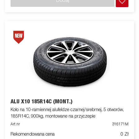
Dodaj
ALU X10 185R14C (MONT.)
Koło na 10-ramiennej alufeldze czarnej/srebrnej, 5 otworów,
185R14C, 900kg, montowane na przyczepie
Art nr
316171M
Rekomendowana cena
0 Zł