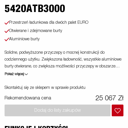
5420ATB3000
Przestrzeń ładunkowa dla dwóch palet EURO
Otwierane i zdejmowane burty
Aluminiowe burty
Solidne, podwyższone przyczepy o mocnej konstrukcji do
codziennego użytku. Zwiększona ładowność, wszystkie aluminiowe
burty otwierane, co zwiększa możliwości przyczepy w obszarze
zastosowań - może służyć również jako laweta. Wyposażone w
Pokaż więcej
system łatwego mocowania ładunku oraz profesjonalne zamki.
Dostępna szeroka gama akcesoriów. Zdjęcia są zdjęciami
Skontaktuj się ze sklepem w sprawie produktu
poglądowymi i mogą przedstawiać opcjonalne elementy
25 067 Zł
Rekomendowana cena
wyposażenia.
Dodaj do listy zakupów