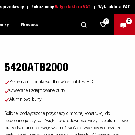
 sprzedawcy
Pokaż ceny
W tym faktura VAT
Wył. faktura VAT
0
0
lerzy
Nowości
5420ATB2000
Dookoła
Szkoła jazdy
owa
1205 Limited Edition
Łódź
Czesci zamienne
Przestrzeń ładunkowa dla dwóch palet EURO
Lawety
Otwierane i zdejmowane burty
nie
 MC
y
Aluminiowe burty
Przyczepy Dla Profesjonalistów
Sporty Wodne
Solidne, podwyższone przyczepy o mocnej konstrukcji do
codziennego użytku. Zwiększona ładowność, wszystkie aluminiowe
Przyczepy Dla Przedsiębiorców
burty otwierane, co zwiększa możliwości przyczepy w obszarze
as