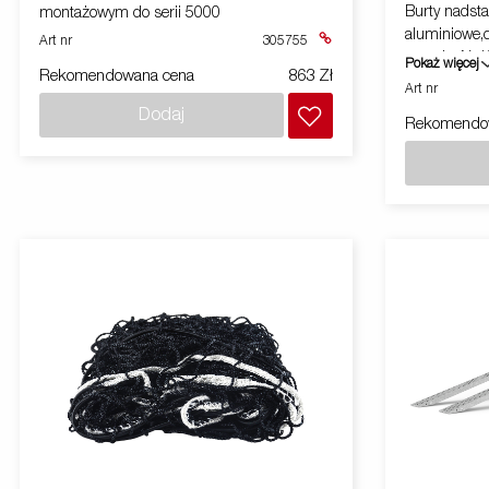
Burty nadst
montażowym do serii 5000
aluminiowe
Art nr
305755
szerokość-1800mm, w
Pokaż więcej
Rekomendowana cena
863 Zł
Seria 5000 
Art nr
Dodaj
Rekomendo