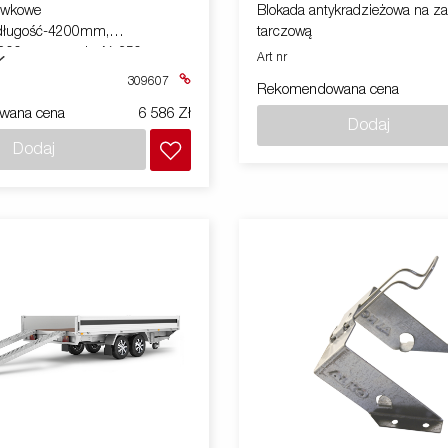
ZACZEP
awkowe
Blokada antykradzieżowa na za
,długość-4200mm,
tarczową
ysokość-350mm ,
Art nr
(model 5420)
309607
Rekomendowana cena
wana cena
6 586 Zł
Dodaj
Dodaj