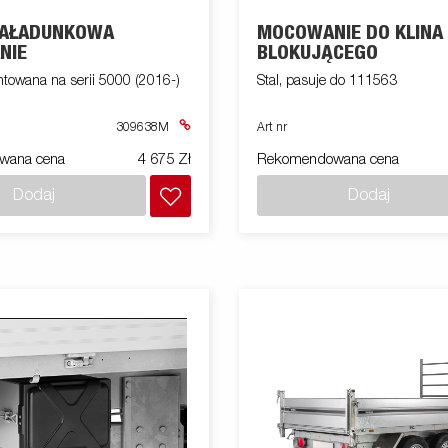
ZAŁADUNKOWA
MOCOWANIE DO KLINA
NIE
BLOKUJĄCEGO
Stalowa, montowana na serii 5000 (2016-)
Stal, pasuje do 111563
309638M
Art nr
wana cena
4 675 Zł
Rekomendowana cena
Dodaj
Dodaj