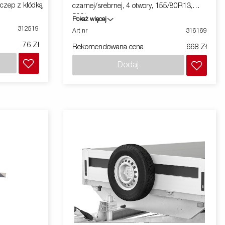
czep z kłódką
czarnej/srebrnej, 4 otwory, 155/80R13,
500kg
Pokaż więcej
312519
Art nr
316169
76 Zł
Rekomendowana cena
668 Zł
Dodaj