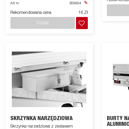
Art nr
309904
Rekomendowana cena
16 Zł
Dodaj
SKRZYNKA NARZĘDZIOWA
BURTY 
ALUMINI
Skrzynka narzedziowa z zestawem