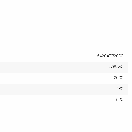
5420ATB2000
308353
2000
1480
520