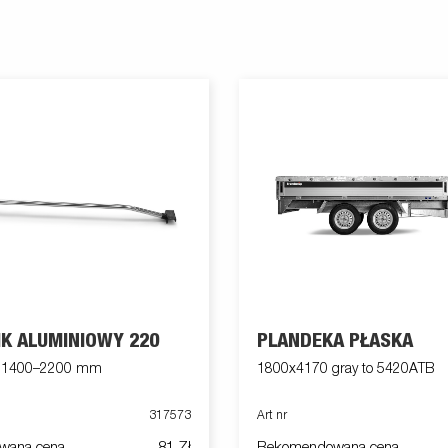
K ALUMINIOWY 220
PLANDEKA PŁASKA
y 1400–2200 mm
1800x4170 gray to 5420ATB
317573
Art nr
wana cena
81 Zł
Rekomendowana cena