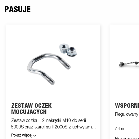
PASUJE
ZESTAW OCZEK
WSPORNI
MOCUJACYCH
Regulowan
Zestaw oczka + 2 nakrętki M10 do serii
5000S oraz starej serii 2000S z uchwytami
Art nr
w podłodze
Pokaż więcej
Rekomendo