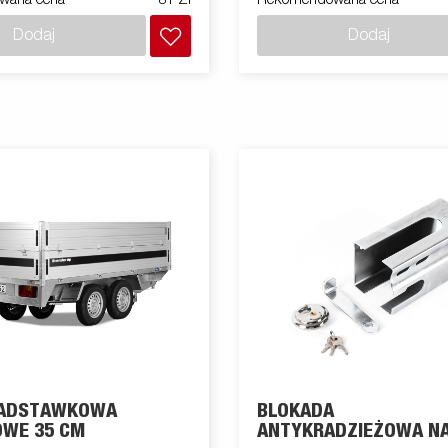
Dodaj
Dodaj
NADSTAWKOWA
BLOKADA
OWE 35 CM
ANTYKRADZIEŻOWA N