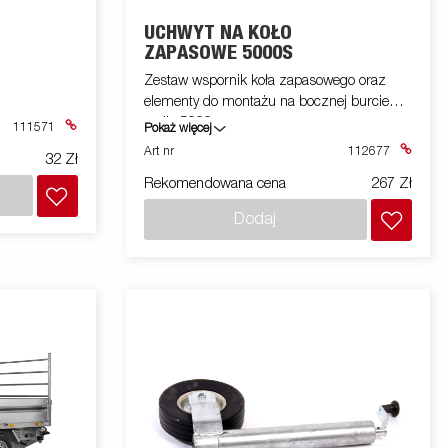
UCHWYT NA KOŁO
ZAPASOWE 5000S
Zestaw wspornik koła zapasowego oraz
elementy do montażu na bocznej burcie
seriia 5000
111571
Pokaż więcej
Art nr
112677
32 Zł
Rekomendowana cena
267 Zł
Dodaj