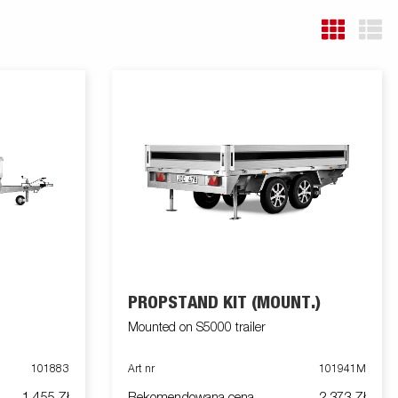
PROPSTAND KIT (MOUNT.)
Mounted on S5000 trailer
101883
Art nr
101941M
1 455 Zł
Rekomendowana cena
2 373 Zł