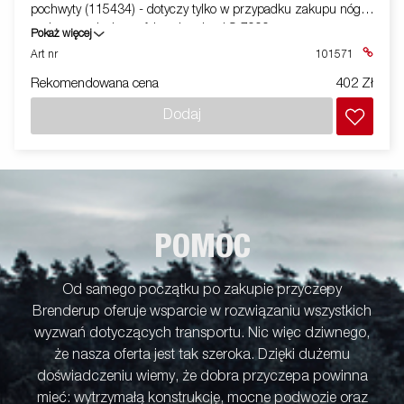
pochwyty (115434) - dotyczy tylko w przypadku zakupu nóg
podporowych do szafek z drzwiami S-7000
Pokaż więcej
Art nr
101571
Rekomendowana cena
402 Zł
Dodaj
POMOC
Od samego początku po zakupie przyczepy
Brenderup oferuje wsparcie w rozwiązaniu wszystkich
wyzwań dotyczących transportu. Nic więc dziwnego,
że nasza oferta jest tak szeroka. Dzięki dużemu
doświadczeniu wiemy, że dobra przyczepa powinna
mieć: wytrzymałą konstrukcję, mocne podwozie oraz