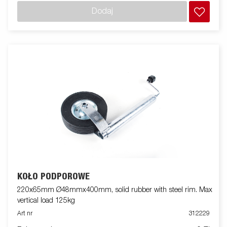
Dodaj
KOŁO PODPOROWE
220x65mm Ø48mmx400mm, solid rubber with steel rim. Max
vertical load 125kg
Art nr
312229