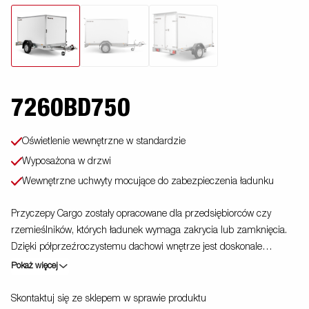
7260BD750
Oświetlenie wewnętrzne w standardzie
Wyposażona w drzwi
Wewnętrzne uchwyty mocujące do zabezpieczenia ładunku
Przyczepy Cargo zostały opracowane dla przedsiębiorców czy
rzemieślników, których ładunek wymaga zakrycia lub zamknięcia.
Dzięki półprzeźroczystemu dachowi wnętrze jest doskonale
oświetlone. Wyposażone w standardzie w podłogę antypoślizgową
Pokaż więcej
oraz wewnętrzne uchwyty mocujące. Przyczepy Cargo mogą być
również doskonałym nośnikiem reklamy. Zdjęcia są zdjęciami
Skontaktuj się ze sklepem w sprawie produktu