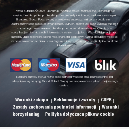
Prawa autorskie © 2025 Brenderup. Wszelkie prawa zastrzeżone. Brenderup jest
częścią Brenderup Group. Brenderup, inne produkty i funkcje są znakami towarowymi
Brenderup Group. Podane ceny artykułów są sugerowanymi cenami detalicznymi.
Zastrzegamy sobie prawo do zmian konstrukcyjnych, specyfikacji oraz wyposażenia bez
uprzedniego powiadomienia. Brenderup nie ponosi odpowiedzialności za błędy w
specyfikacjach technicznych, informacjach, cenach i zdjęciach. Wszelkie informacje oraz
materiały umieszczone na stronie mają charakter poglądowy. Gama produktów może się
różnić w zależności od dilera. Zastrzegamy sobie prawo do poprawiania błędów na stronie
internetowej.
Nasi sprzedawcy oferują różne opcje płatności w sklepie oraz płatności online, jeśli
zdecydujesz się na opcję Click & Collect. Więcej informacji można uzyskać u najbliższego
dealera.
Warunki zakupu
Reklamacje i zwroty
GDPR
Zasady zachowania poufności informacji
Warunki
korzystaniag
Polityka dotyczaca plikow cookie