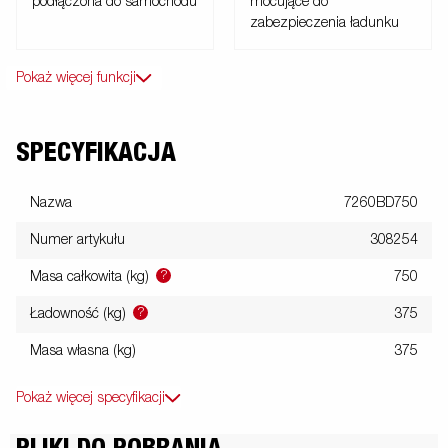
podłączona do samochodu
mocujące do
zabezpieczenia ładunku
Pokaż więcej funkcji
SPECYFIKACJA
Nazwa
7260BD750
Numer artykułu
308254
?
Masa całkowita (kg)
750
?
Ładowność (kg)
375
Masa własna (kg)
375
Pokaż więcej specyfikacji