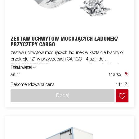
ZESTAW UCHWYTÓW MOCUJĄCYCH ŁADUNEK/
PRZYCZEPY CARGO
zestaw uchwytów mocujących ładunek w kształcie blachy o
przekroju "Z" w przyczepach CARGO - 4 szt., do
7260/7300/7350. Zestaw montowany na listwach dolnych.
Pokaż więcej
Art nr
116702
Rekomendowana cena
111 Zł
Dodaj