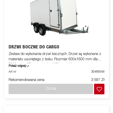
DRZWI BOCZNE DO CARGO
Zestaw do wykonania drzwi bocznych. Drzwi są wykonane z
materiału usuniętego z boku. Rozmiar 600x1600 mm dla
7000, płyta CD o wysokości 1850 mm. Montowane na
Pokaż więcej
przyczepie
Art nr
304895M
Rekomendowana cena
3 597 Zł
Dodaj