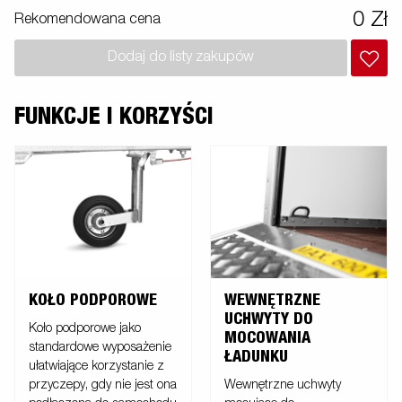
poglądowymi i mogą przedstawiać opcjonalne elementy
0 Zł
Rekomendowana cena
wyposażenia.
Dodaj do listy zakupów
FUNKCJE I KORZYŚCI
KOŁO PODPOROWE
WEWNĘTRZNE
UCHWYTY DO
Koło podporowe jako
MOCOWANIA
standardowe wyposażenie
ŁADUNKU
ułatwiające korzystanie z
przyczepy, gdy nie jest ona
Wewnętrzne uchwyty