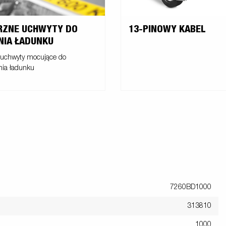
ZNE UCHWYTY DO
13-PINOWY KABEL
IA ŁADUNKU
uchwyty mocujące do
nia ładunku
7260BD1000
313810
1000