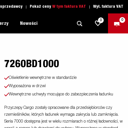
 sprzedawcy
Pokaż ceny
W tym faktura VAT
Wył. faktura VAT
0
0
lerzy
Nowości
7260BD1000
Dookoła
Szkoła jazdy
owa
1205 Limited Edition
Łódź
Czesci zamienne
Oświetlenie wewnętrzne w standardzie
Lawety
Wyposażona w drzwi
nie
 MC
y
Wewnętrzne uchwyty mocujące do zabezpieczenia ładunku
Przyczepy Dla Profesjonalistów
Sporty Wodne
Przyczepy Cargo zostały opracowane dla przedsiębiorców czy
rzemieślników, których ładunek wymaga zakrycia lub zamknięcia.
Przyczepy Dla Przedsiębiorców
Seria 7000 dostępna jest w wielu rozmiarach o różnej ładowności, w
as