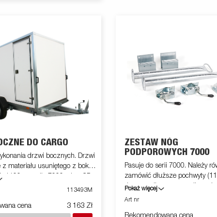
OCZNE DO CARGO
ZESTAW NÓG
PODPOROWYCH 7000
ykonania drzwi bocznych. Drzwi
Pasuje do serii 7000. Należy r
z materiału usuniętego z boku.
zamówić dłuższe pochwyty (11
x1100 mm dla 7000, płyta CD o
dotyczy tylko w przypadku zak
1500 mm. Montowane na
Pokaż więcej
113493M
podporowych do szafek z drzw
Art nr
wana cena
3 163 Zł
Rekomendowana cena