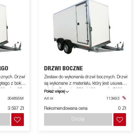
RGO
DRZWI BOCZNE
cznych. Drzwi
Zestaw do wykonania drzwi bocznych. Drzwi
ętego z boku.
są wykonane z materiału, który jest usuwany
0, płyta CD o
z boku. Rozmiar 550x1100 mm dla 7000,
Pokaż więcej
ne na
płyta CD o wysokości 1500 mm.
304895M
Art nr
113493
3 597 Zł
Rekomendowana cena
0 Zł
Dodaj