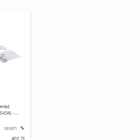
ównież
5434) -
upu nóg
iami S-7000
101571
402 Zł