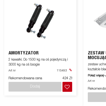
które ułatwia korzystanie z przyczepy.
Obrazy służą wyłącznie do celów
ilustracyjnych i mogą przedstawiać
wyposażenie opcjonalne.
AMORTYZATOR
ZESTAW
MOCUJĄC
2 kawałki. Do 1500 kg na oś pojedynczą i
PRZYCZE
zestaw uchwytó
3000 kg na oś boogie
kształcie bl
Art nr
115493
przyczepach
Pokaż więcej
Rekomendowana cena
424 Zł
7260/7300/
Art nr
listwach dol
Dodaj
Rekomendo