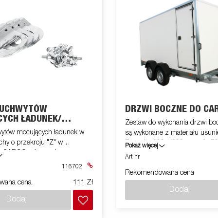
 UCHWYTÓW
DRZWI BOCZNE DO CA
YCH ŁADUNEK/
Zestaw do wykonania drzwi bo
PY CARGO
w mocujących ładunek w
są wykonane z materiału usuni
achy o przekroju "Z" w
Rozmiar 600x1600 mm dla 700
Pokaż więcej
 CARGO - 4 szt., do
wysokości 1850 mm. Montowa
Art nr
7350. Zestaw montowany na
przyczepie
116702
Rekomendowana cena
nych.
wana cena
111 Zł
Dodaj
Dodaj