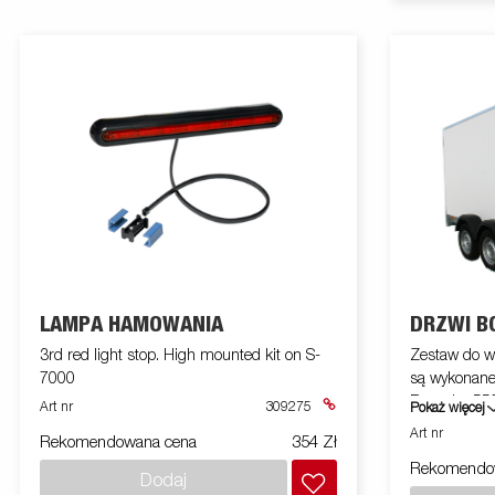
LAMPA HAMOWANIA
DRZWI B
3rd red light stop. High mounted kit on S-
Zestaw do w
7000
są wykonane 
Rozmiar 550
Art nr
309275
Pokaż więcej
wysokości 
Art nr
Rekomendowana cena
354 Zł
przyczepie
Rekomendo
Dodaj