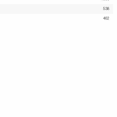
538
462