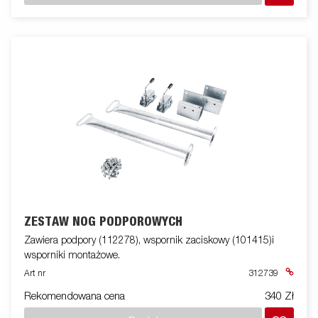
ZESTAW NÓG PODPOROWYCH
Zawiera podpory (112278), wspornik zaciskowy (101415)i
wsporniki montażowe.
Art nr
312739
Rekomendowana cena
340 Zł