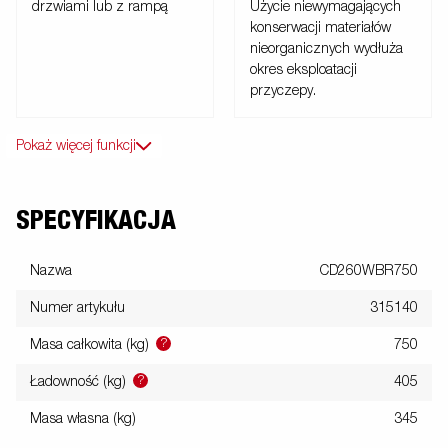
drzwiami lub z rampą
Użycie niewymagających
konserwacji materiałów
nieorganicznych wydłuża
okres eksploatacji
przyczepy.
Pokaż więcej funkcji
SPECYFIKACJA
Nazwa
CD260WBR750
Numer artykułu
315140
?
Masa całkowita (kg)
750
?
Ładowność (kg)
405
Masa własna (kg)
345