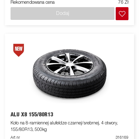
Rekomendowana cena
76 Zł
Dodaj
ALU X8 155/80R13
Koło na 8-ramiennej alufeldze czarnej/srebrnej, 4 otwory,
155/80R13, 500kg
Art nr
316169