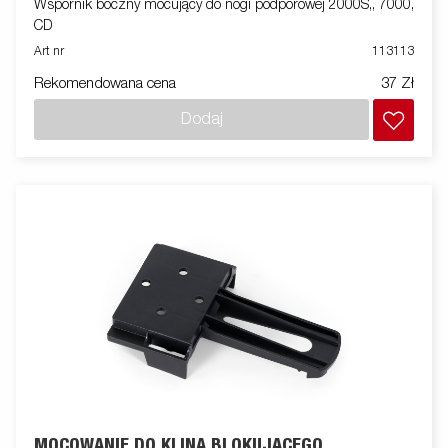
Wspornik boczny mocujący do nogi podporowej 2000S,, 7000,
CD
Art nr
113113
Rekomendowana cena
37 Zł
Dodaj
MOCOWANIE DO KLINA BLOKUJĄCEGO