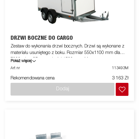
DRZWI BOCZNE DO CARGO
Zestaw do wykonania drzwi bocznych. Drzwi są wykonane z
materiału usuniętego z boku. Rozmiar 550x1100 mm dla
7000, płyta CD o wysokości 1500 mm. Montowane na
Pokaż więcej
przyczepie
Art nr
113493M
Rekomendowana cena
3 163 Zł
Dodaj