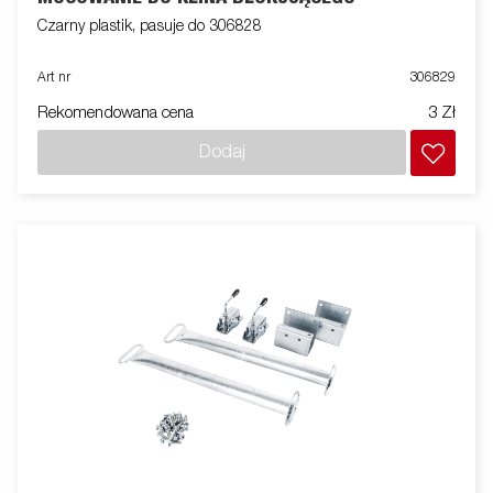
Czarny plastik, pasuje do 306828
Art nr
306829
Rekomendowana cena
3 Zł
Dodaj