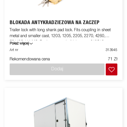
BLOKADA ANTYKRADZIEŻOWA NA ZACZEP
Trailer lock with long shank pad lock. Fits coupling in sheet
metal and smaller cast, 1203, 1205, 2205, 2270, 4260,
FS1425, LV, MC. For larger cast ball joints use 312519
Pokaż więcej
Art nr
313945
Rekomendowana cena
71 Zł
Dodaj