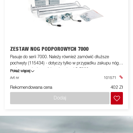
ZESTAW NÓG PODPOROWYCH 7000
Pasuje do serii 7000. Należy również zamówić dłuższe
pochwyty (115434) - dotyczy tylko w przypadku zakupu nóg
podporowych do szafek z drzwiami S-7000
Pokaż więcej
Art nr
101571
Rekomendowana cena
402 Zł
Dodaj