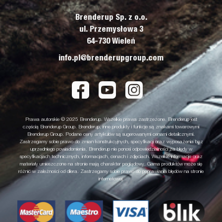
Brenderup Sp. z o.o.
ul. Przemysłowa 3
64-730 Wieleń
info.pl@brenderupgroup.com
Prawa autorskie © 2025 Brenderup. Wszelkie prawa zastrzeżone. Brenderup jest
częścią Brenderup Group. Brenderup, inne produkty i funkcje są znakami towarowymi
Brenderup Group. Podane ceny artykułów są sugerowanymi cenami detalicznymi.
Zastrzegamy sobie prawo do zmian konstrukcyjnych, specyfikacji oraz wyposażenia bez
uprzedniego powiadomienia. Brenderup nie ponosi odpowiedzialności za błędy w
specyfikacjach technicznych, informacjach, cenach i zdjęciach. Wszelkie informacje oraz
materiały umieszczone na stronie mają charakter poglądowy. Gama produktów może się
różnić w zależności od dilera. Zastrzegamy sobie prawo do poprawiania błędów na stronie
internetowej.