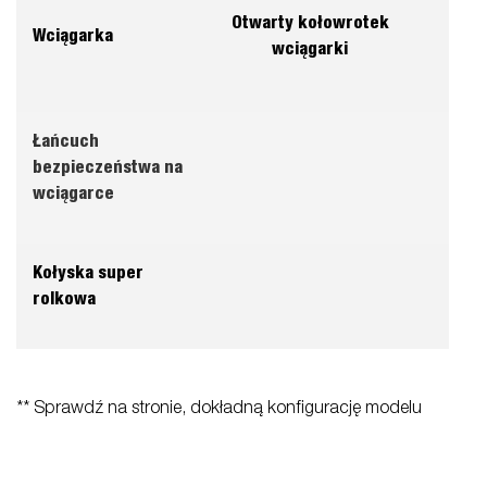
W pe
Otwarty kołowrotek
Wciągarka
ko
wciągarki
wc
Łańcuch
bezpieczeństwa na
wciągarce
Kołyska super
rolkowa
** Sprawdź na stronie, dokładną konfigurację modelu