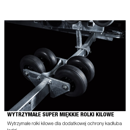
WYTRZYMAŁE SUPER MIĘKKIE ROLKI KILOWE
Wytrzymałe rolki kilowe dla dodatkowej ochrony kadłuba