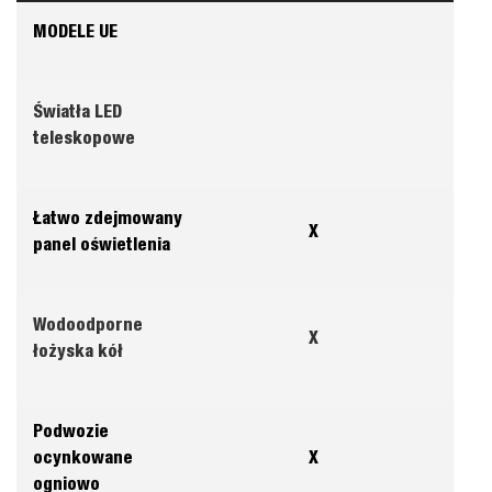
MODELE UE
Światła LED
teleskopowe
Łatwo zdejmowany
X
panel oświetlenia
Wodoodporne
X
łożyska kół
Podwozie
ocynkowane
X
ogniowo