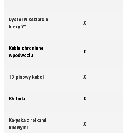
Dyszel w kształcie
X
litery V*
Kable chronione
X
wpodwoziu
13-pinowy kabel
X
Błotniki
X
Kołyska z rolkami
X
kilowymi