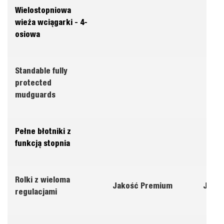
Wielostopniowa
wieża wciągarki - 4-
osiowa
Standable fully
protected
mudguards
Pełne błotniki z
funkcją stopnia
Rolki z wieloma
Jakość Premium
Jakoś
regulacjami