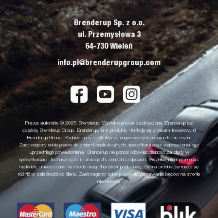
Brenderup Sp. z o.o.
ul. Przemysłowa 3
64-730 Wieleń
info.pl@brenderupgroup.com
Prawa autorskie © 2025 Brenderup. Wszelkie prawa zastrzeżone. Brenderup jest
częścią Brenderup Group. Brenderup, inne produkty i funkcje są znakami towarowymi
Brenderup Group. Podane ceny artykułów są sugerowanymi cenami detalicznymi.
Zastrzegamy sobie prawo do zmian konstrukcyjnych, specyfikacji oraz wyposażenia bez
uprzedniego powiadomienia. Brenderup nie ponosi odpowiedzialności za błędy w
specyfikacjach technicznych, informacjach, cenach i zdjęciach. Wszelkie informacje oraz
materiały umieszczone na stronie mają charakter poglądowy. Gama produktów może się
różnić w zależności od dilera. Zastrzegamy sobie prawo do poprawiania błędów na stronie
internetowej.