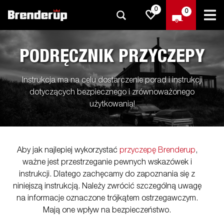
0
0
PODRĘCZNIK PRZYCZEPY
Instrukcja ma na celu dostarczenie porad i instrukcji
dotyczących bezpiecznego i zrównoważonego
użytkowania!
Aby jak najlepiej wykorzystać
przyczepę Brenderup
,
ważne jest przestrzeganie pewnych wskazówek i
instrukcji. Dlatego zachęcamy do zapoznania się z
niniejszą instrukcją. Należy zwrócić szczególną uwagę
na informacje oznaczone trójkątem ostrzegawczym.
Mają one wpływ na bezpieczeństwo.