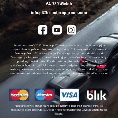
64-730 Wieleń
info.pl@brenderupgroup.com
Prawa autorskie © 2025 Brenderup. Wszelkie prawa zastrzeżone. Brenderup jest
częścią Brenderup Group. Brenderup, inne produkty i funkcje są znakami towarowymi
Brenderup Group. Podane ceny artykułów są sugerowanymi cenami detalicznymi.
Zastrzegamy sobie prawo do zmian konstrukcyjnych, specyfikacji oraz wyposażenia bez
uprzedniego powiadomienia. Brenderup nie ponosi odpowiedzialności za błędy w
specyfikacjach technicznych, informacjach, cenach i zdjęciach. Wszelkie informacje oraz
materiały umieszczone na stronie mają charakter poglądowy. Gama produktów może się
różnić w zależności od dilera. Zastrzegamy sobie prawo do poprawiania błędów na stronie
internetowej.
Nasi sprzedawcy oferują różne opcje płatności w sklepie oraz płatności online, jeśli
zdecydujesz się na opcję Click & Collect. Więcej informacji można uzyskać u najbliższego
dealera.