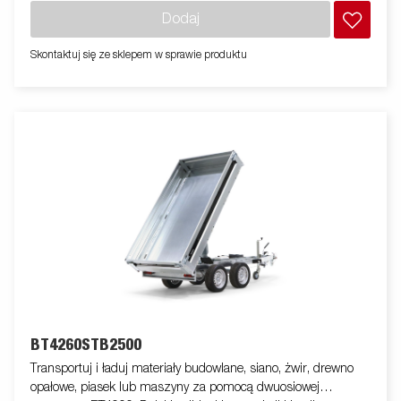
wzmocnioną stalową platformę i ręczną hydrauliczną wywrotkę,
Dodaj
co ułatwia obsługę. Niska wysokość załadunku ułatwia
załadunek przyczepy, a wysoki kąt wywrotu ułatwia rozładunek,
Skontaktuj się ze sklepem w sprawie produktu
bez względu na to, co transportujesz. Standardowe
wyposażenie obejmuje składane i zdejmowane panele boczne,
zdejmowane słupki narożne i guziki plandeki, dzięki czemu
przyczepa jest elastyczna i dostosowana. Wewnątrz znajduje
się sześć zintegrowanych gumowanych uchwytów mocujących,
każdy o zatwierdzonym obciążeniu 500 kg, zapewniających
bezpieczne i stabilne zakotwiczenie ładunku. Dostosuj
przyczepę do swoich potrzeb za pomocą bramy siatkowej, klap
przedłużających, baldachimu lub innych akcesoriów z naszej
szerokiej oferty - wspólnych z serią 4000. Przyczepa na zdjęciu
może mieć dodatkowe wyposażenie.
BT4260STB2500
Transportuj i ładuj materiały budowlane, siano, żwir, drewno
opałowe, piasek lub maszyny za pomocą dwuosiowej