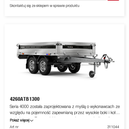
akcesoriów. Zdjęcia mają charakter poglądowy i mogą
Skontaktuj się ze sklepem w sprawie produktu
przedstawiać wyposażenie opcjonalne.
4260ATB1300
Seria 4000 została zaprojektowana z myślą o wykonawcach ze
względu na pojemność zapewnianą przez wysokie boki i koła
podwieszane. Ten model jest wyposażony w podwójną oś.
Pokaż więcej
Wzmocniony stalowy profil wokół skrzyni chroni skrzynię
Art nr
311044