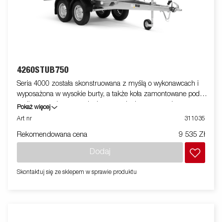
4260STUB750
Seria 4000 została skonstruowana z myślą o wykonawcach i
wyposażona w wysokie burty, a także koła zamontowane pod
podłogą w celu zapewnienia optymalnej przestrzeni
Pokaż więcej
ładunkowej. Uchwyty mocujące na stalowym profilu dają
Art nr
311035
możliwość łatwego zabezpieczenia ładunku. Wszystkie burty
Rekomendowana cena
9 535 Zł
otwierane, wykonane z wysokiej jakości stali zwiększają
możliwości przyczepy. Dostępna szeroka gama akcesoriów.
Dodaj
Zdjęcia są zdjęciami poglądowymi i mogą przedstawiać
opcjonalne elementy wyposażenia.
Skontaktuj się ze sklepem w sprawie produktu