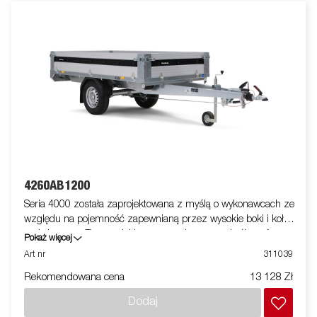
4260AB1200
Seria 4000 została zaprojektowana z myślą o wykonawcach ze
względu na pojemność zapewnianą przez wysokie boki i koła
podwieszane. Ten model jest wyposażony w podwójną oś.
Pokaż więcej
Wzmocniony stalowy profil wokół skrzyni chroni skrzynię
Art nr
311039
podczas ładowania przyczepy wózkiem widłowym. Punkty
Rekomendowana cena
13 128 Zł
mocowania umieszczone na stalowym profilu zapewniają łatwy
dostęp do zabezpieczenia ładunku. Wszystkie panele boczne
Dodaj
są stalowe i składane. Dostępny jest szeroki program