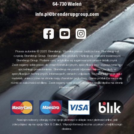
64-730 Wieleń
info.pl@brenderupgroup.com
Prawa autorskie © 2025 Brenderup. Wszelkie prawa zastrzeżone. Brenderup jest
częścią Brenderup Group. Brenderup, inne produkty i funkcje są znakami towarowymi
Brenderup Group. Podane ceny artykułów są sugerowanymi cenami detalicznymi.
Zastrzegamy sobie prawo do zmian konstrukcyjnych, specyfikacji oraz wyposażenia bez
uprzedniego powiadomienia. Brenderup nie ponosi odpowiedzialności za błędy w
specyfikacjach technicznych, informacjach, cenach i zdjęciach. Wszelkie informacje oraz
materiały umieszczone na stronie mają charakter poglądowy. Gama produktów może się
różnić w zależności od dilera. Zastrzegamy sobie prawo do poprawiania błędów na stronie
internetowej.
Nasi sprzedawcy oferują różne opcje płatności w sklepie oraz płatności online, jeśli
zdecydujesz się na opcję Click & Collect. Więcej informacji można uzyskać u najbliższego
dealera.