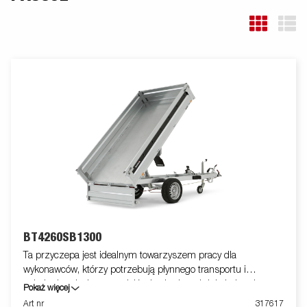
BT4260SB1300
Ta przyczepa jest idealnym towarzyszem pracy dla
wykonawców, którzy potrzebują płynnego transportu i
załadunku piasku, materiałów budowlanych lub żwiru. Jest to
Pokaż więcej
również doskonały wybór dla rolników, którzy chcą przewozić
Art nr
317617