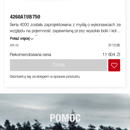
4260ATUB750
Seria 4000 została zaprojektowana z myślą o wykonawcach ze
względu na pojemność zapewnianą przez wysokie boki i koła
podwieszane. Ten model jest wyposażony w podwójną oś.
Pokaż więcej
Wzmocniony stalowy profil wokół skrzyni chroni skrzynię
Art nr
311036
podczas ładowania przyczepy wózkiem widłowym. Punkty
Rekomendowana cena
11 604 Zł
mocowania umieszczone na stalowym profilu zapewniają łatwy
dostęp do zabezpieczenia ładunku. Wszystkie panele boczne
Dodaj
są stalowe i składane. Dostępny jest szeroki program
akcesoriów. Zdjęcia mają charakter poglądowy i mogą
Skontaktuj się ze sklepem w sprawie produktu
przedstawiać wyposażenie opcjonalne.
POMOC