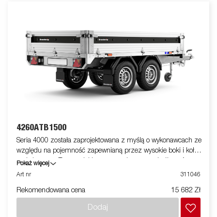
4260ATB1500
Seria 4000 została zaprojektowana z myślą o wykonawcach ze
względu na pojemność zapewnianą przez wysokie boki i koła
podwieszane. Ten model jest wyposażony w podwójną oś.
Pokaż więcej
Wzmocniony stalowy profil wokół skrzyni chroni skrzynię
Art nr
311046
podczas ładowania przyczepy wózkiem widłowym. Punkty
Rekomendowana cena
15 682 Zł
mocowania umieszczone na stalowym profilu zapewniają łatwy
dostęp do zabezpieczenia ładunku. Wszystkie panele boczne
Dodaj
są stalowe i składane. Dostępny jest szeroki program