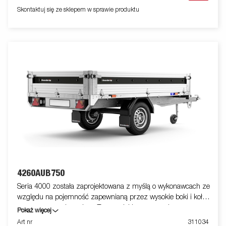
akcesoriów. Zdjęcia mają charakter poglądowy i mogą
Skontaktuj się ze sklepem w sprawie produktu
przedstawiać wyposażenie opcjonalne.
4260AUB750
Seria 4000 została zaprojektowana z myślą o wykonawcach ze
względu na pojemność zapewnianą przez wysokie boki i koła
montowane pod spodem. Ten model jest wyposażony w
Pokaż więcej
pojedynczą oś. Wzmocniony stalowy profil wokół skrzyni
Art nr
311034